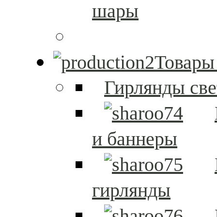
шары
Товары
Гирлянды св
и баннеры
гирлянды