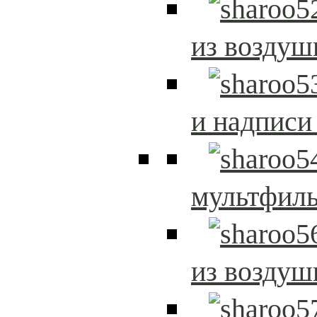
из возду
и надписи
мультфиль
из возду