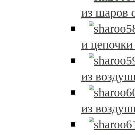
из шаров 
и цепочки
из возду
из возду