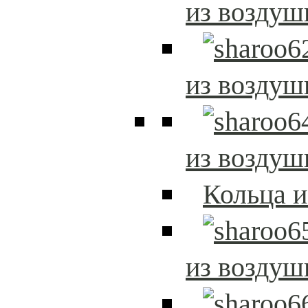
из возду
из возду
из возду
Кольца 
из возду