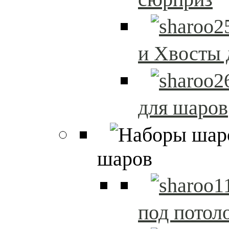
и Хвосты 
для шаров
шаров
под потол