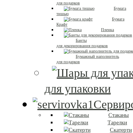
для подарков
Бумага
тишью
Бумага
Крафт
Пленка
Банты
для декорирования подарков
Бумажный наполнитель
для подарков
для упаковки
Сервиро
Стаканы
Тарелки
Скатерти