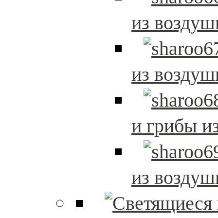
из возду
из возду
и грибы и
из возду