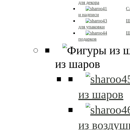
для декора
С
и надписи
Ш
для упаковки
Ш
подарков
из шаров
из шаров
из возду