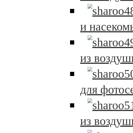
и насеком
из возду
для фотос
из возду