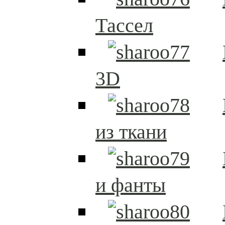
Тассел
3D
из ткани
и фанты