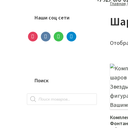
+7-929-678-0
Основной
Главная
сайдбар
Наши соц сети
Ша
instagram
vkontakte
whatsapp
telegram
Отобра
Поиск
Поиск
товаров
Компле
Фонтан