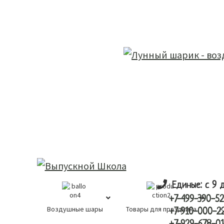
Skip
Skip
лунный шарик
to
to
main
primary
content
sidebar
Единые: с 9 
+7-499-390-52
Воздушные шары
Товары для праздника
К
+7-910-000-2