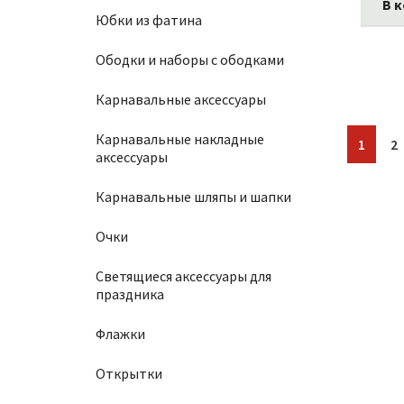
В 
Юбки из фатина
Ободки и наборы с ободками
Карнавальные аксессуары
Карнавальные накладные
Стран
С
1
2
аксессуары
Карнавальные шляпы и шапки
Очки
Светящиеся аксессуары для
праздника
Флажки
Открытки