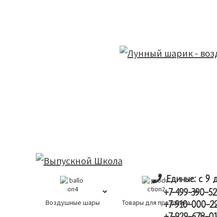
Skip
Skip
лунный шарик
to
to
main
primary
content
sidebar
Единые: с 9 
+7-499-390-52
Воздушные шары
Товары для праздника
К
+7-910-000-2