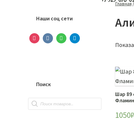
+7-929-678-0
Основной
Главная
сайдбар
Наши соц сети
Али
instagram
vkontakte
whatsapp
telegram
Показа
Поиск
Шар 89 
Поиск
Фламин
товаров
1050