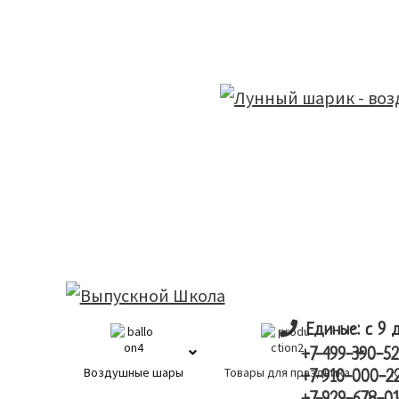
Skip
Skip
лунный шарик
to
to
main
primary
content
sidebar
Единые: с 9 
+7-499-390-52
Воздушные шары
Товары для праздника
К
+7-910-000-2