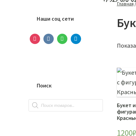
+7-929-678-0
Основной
Главная
сайдбар
Наши соц сети
Бук
instagram
vkontakte
whatsapp
telegram
Показа
Поиск
Поиск
Букет и
товаров
фигура
Красны
1200