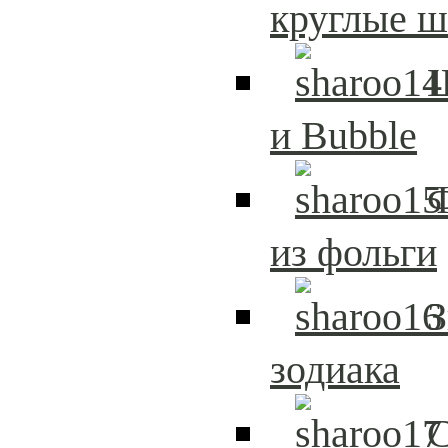
круглые 
и Bubble
из фольги
З
зодиака
С