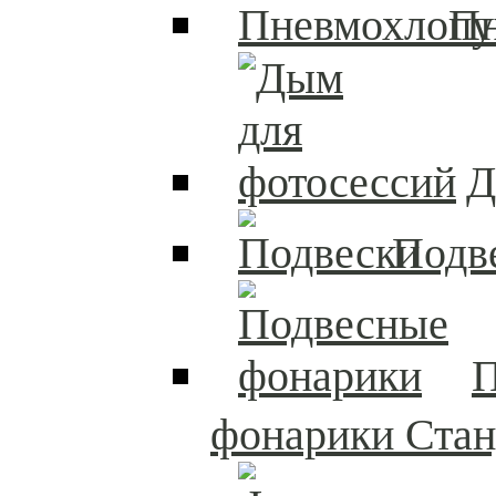
П
Д
Подв
П
фонарики Стан