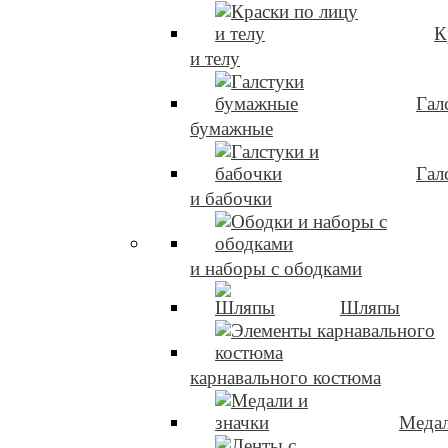
К
и телу
Гал
бумажные
Гал
и бабочки
и наборы с ободками
Шляпы
карнавального костюма
Медал