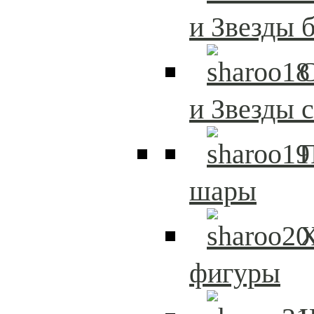
и Звезды 
С
и Звезды 
шары
Х
фигуры