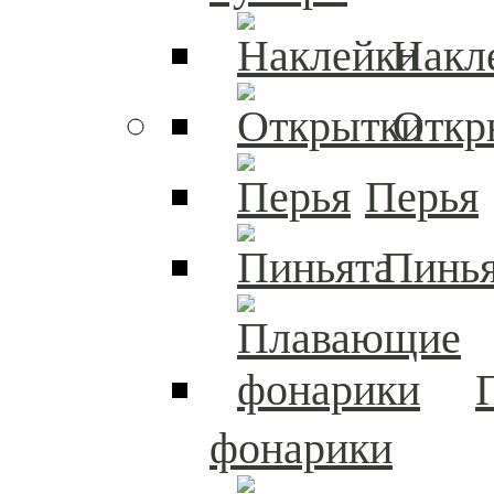
Накл
Откр
Перья
Пинья
фонарики