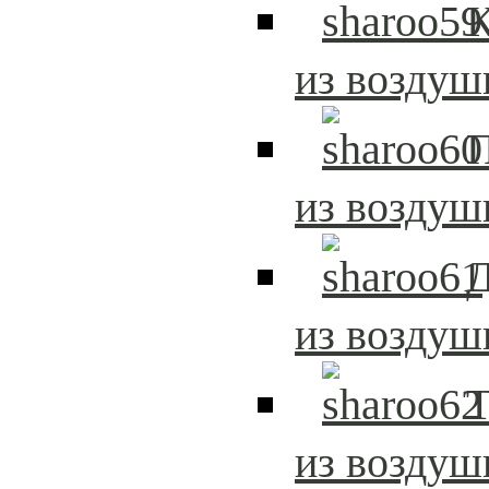
из возду
из возду
Д
из возду
Т
из возду