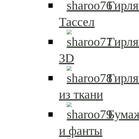
Гирля
Тассел
Гирл
3D
Гирл
из ткани
Бума
и фанты