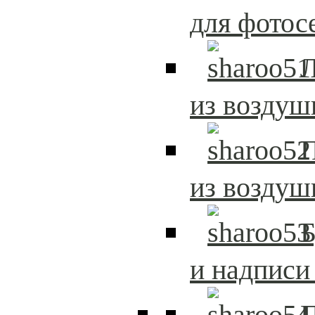
для фотос
из возду
из возду
и надписи