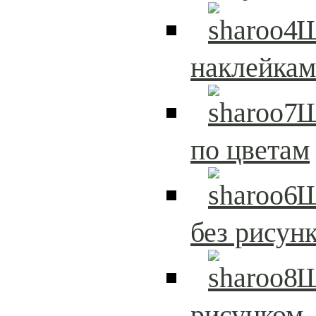
Ш
наклейка
Ш
по цветам
Ш
без рисун
Ш
рисунком