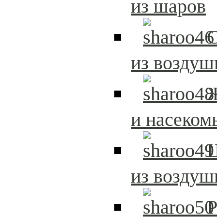
из шаров
С
из возду
и насеком
из возду
Р