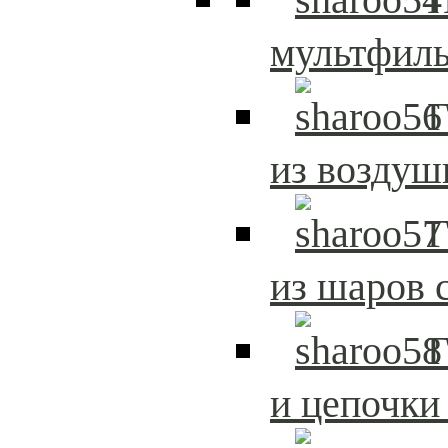
мультфиль
Г
из возду
Г
из шаров 
Г
и цепочки