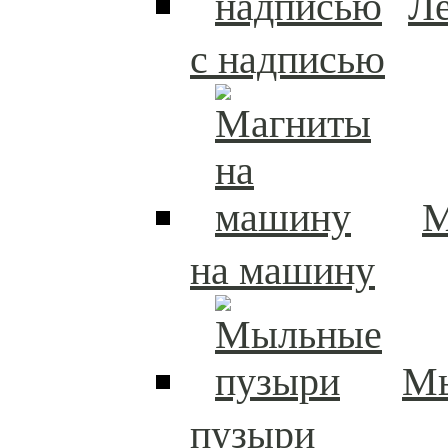
Л
с надписью
М
на машину
М
пузыри