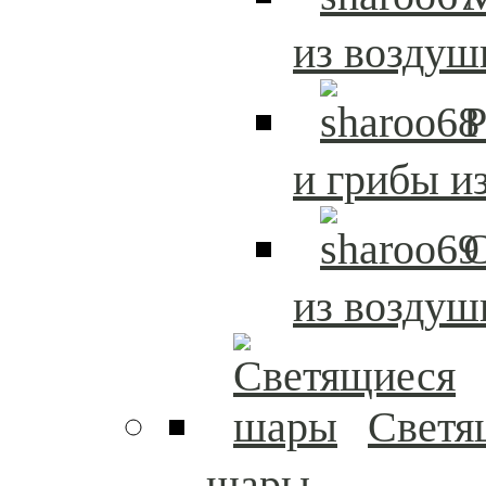
из возду
Р
и грибы и
из возду
Светя
шары