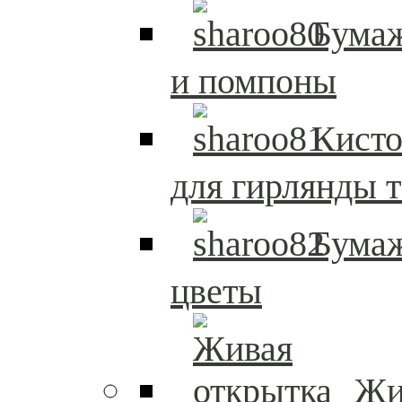
Бума
и помпоны
Кисто
для гирлянды т
Бума
цветы
Жи