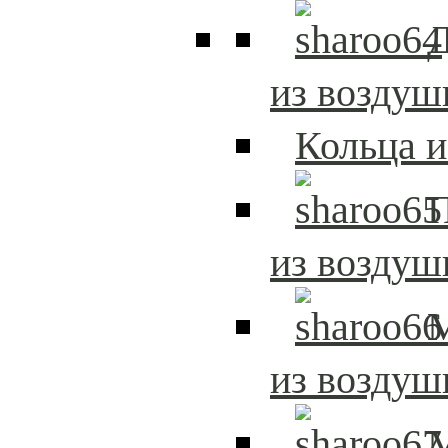
Д
из возду
Кольца 
из возду
из возду