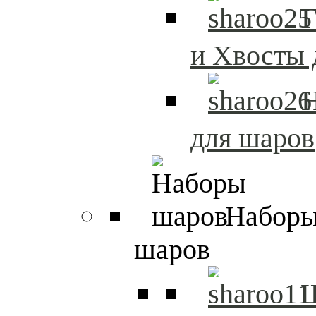
Г
и Хвосты 
Н
для шаров
Набор
шаров