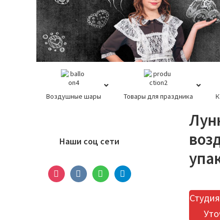
+7-929-678-0
Воздушные шары
Товары для праздника
К
Основной
Лун
сайдбар
воз
Наши соц сети
упа
instagram
vkontakte
whatsapp
telegram
Студия
Уто