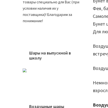
Букет 
товары специально для Вас (при
Фея, б
условии наличия их у
поставщика)! Благодарим за
Самоле
понимание!
Букет 
Для лю
Воздуш
Шары на выпускной в
встреч
школу
Воздуш
Немног
взрос
Возду
Воздушные шары