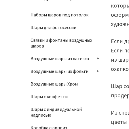
которы
оформи
Наборы шаров под потолок
художн
Шары для фотосессии
Связки и фонтаны воздушных
Если д
шаров
Если п
Воздушные шары из латекса
из шар
охапко
Воздушные шары из фольги
Воздушные шары Хром
Шар со
продер
Шары с конфетти
Шары с индивидуальной
Из спе
надписью
цветы 
Коробка сюрприз