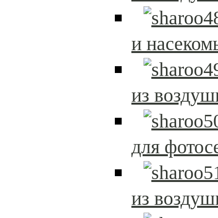
и насеком
из возду
для фотос
из возду