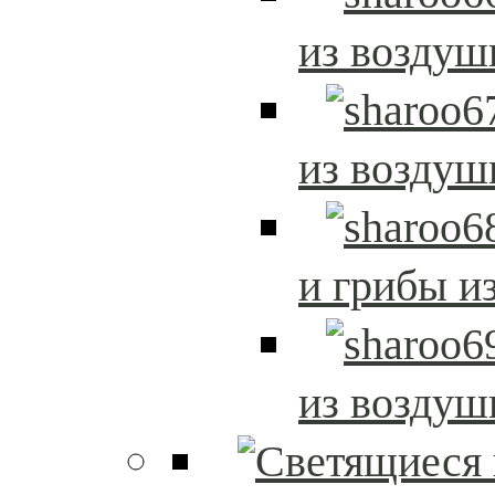
из возду
из возду
и грибы и
из возду