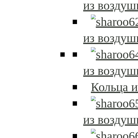
из возду
из возду
из возду
Кольца 
из возду