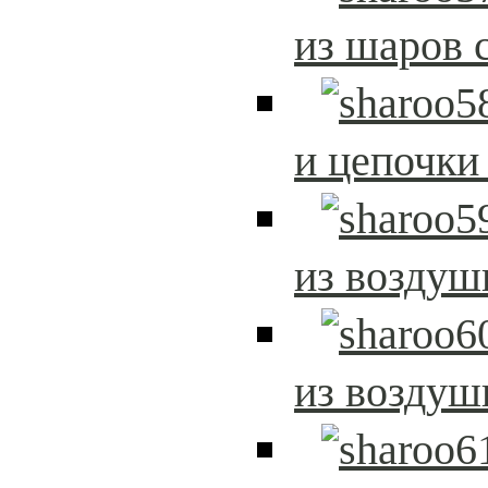
из шаров 
и цепочки
из возду
из возду