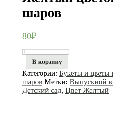
шаров
80
₽
Количество
товара
Желтый
В корзину
цветок
из
Категории:
Букеты и цветы 
воздушных
шаров
шаров
Метки:
Выпускной в 
Детский сад
,
Цвет Желтый