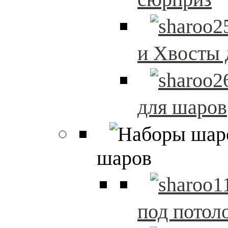
и Хвосты 
для шаров
шаров
под потол