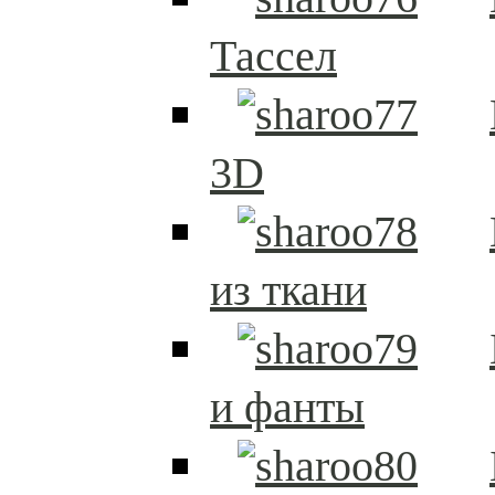
Тассел
3D
из ткани
и фанты