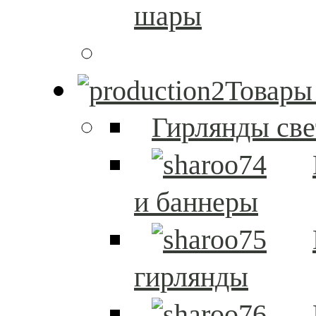
шары
Товары
Гирлянды св
и баннеры
гирлянды