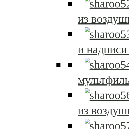
из возду
и надписи
мультфиль
из возду