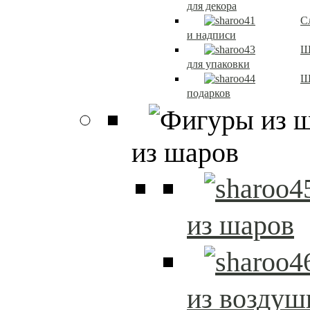
для декора
С
и надписи
Ш
для упаковки
Ш
подарков
из шаров
из шаров
из возду