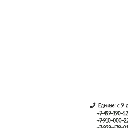
Skip
Skip
лунный шарик
to
to
main
primary
content
sidebar
Единые: с 9 
+7-499-390-52
+7-910-000-2