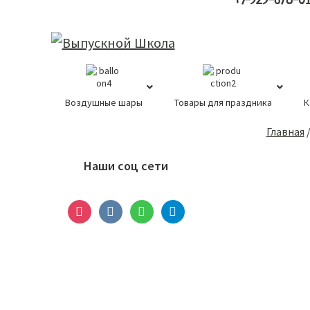
+7-929-678-0
Воздушные шары
Товары для праздника
К
Основной
Главная
сайдбар
Наши соц сети
instagram
vkontakte
whatsapp
telegram