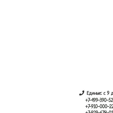
Skip
Skip
лунный шарик
to
to
main
primary
content
sidebar
Единые: с 9 
+7-499-390-52
+7-910-000-2