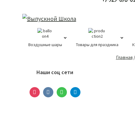
+7-929-678-0
Воздушные шары
Товары для праздника
К
Основной
Главная
сайдбар
Наши соц сети
instagram
vkontakte
whatsapp
telegram