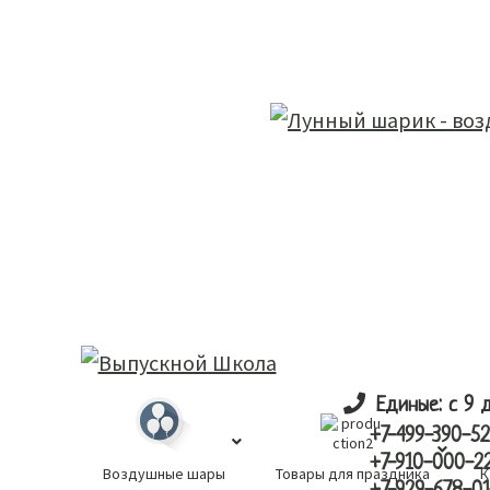
Skip
Skip
лунный шарик
to
to
main
primary
content
sidebar
Единые: с 9 
+7-499-390-52
+7-910-000-2
Воздушные шары
Товары для праздника
К