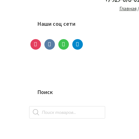
+7-929-678-0
Основной
Главная
сайдбар
Наши соц сети
instagram
vkontakte
whatsapp
telegram
Поиск
Поиск
товаров