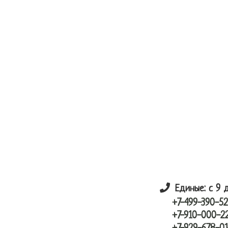
Skip
Skip
лунный шарик
to
to
main
primary
content
sidebar
Единые: с 9 
+7-499-390-52
+7-910-000-2