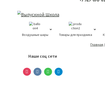
+7-929-678-0
Воздушные шары
Товары для праздника
К
Основной
Главная
сайдбар
Наши соц сети
instagram
vkontakte
whatsapp
telegram