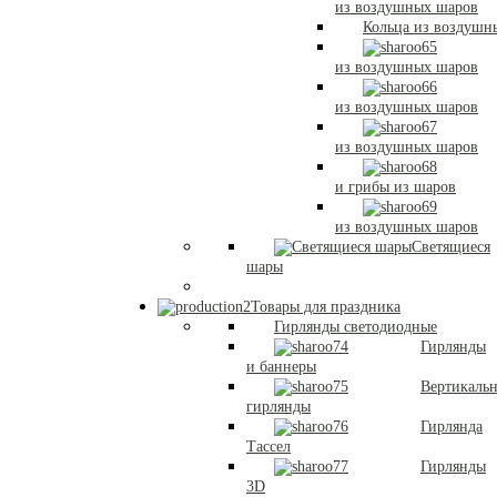
из воздушных шаров
Кольца из воздушн
из воздушных шаров
из воздушных шаров
из воздушных шаров
и грибы из шаров
из воздушных шаров
Светящиеся
шары
Товары для праздника
Гирлянды светодиодные
Гирлянды
и баннеры
Вертикаль
гирлянды
Гирлянда
Тассел
Гирлянды
3D