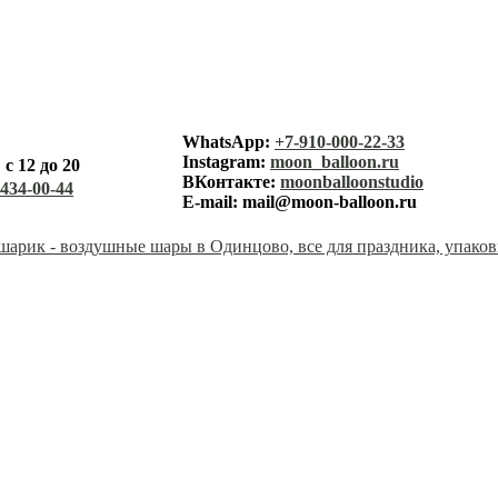
лунный ша
WhatsApp:
+7-910-000-22-33
Instagram:
moon_balloon.ru
с 12 до 20
каталог
ВКонтакте:
moonballoonstudio
-434-00-44
E-mail:
mail@moon-balloon.ru
корзина
заказ
оплата
доставк
контакт