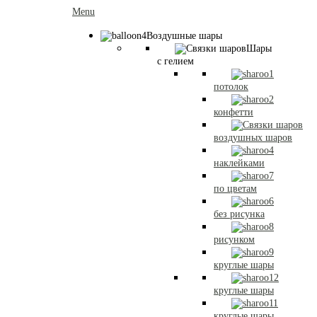
Menu
Воздушные шары
Шары
с гелием
потолок
конфетти
воздушных шаров
наклейками
по цветам
без рисунка
рисунком
круглые шары
круглые шары
круглые шары