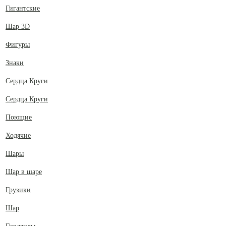
Гигантские
Шар 3D
Фигуры
Знаки
Сердца Круги
Сердца Круги
Поющие
Ходячие
Шары
Шар в шаре
Грузики
Шар