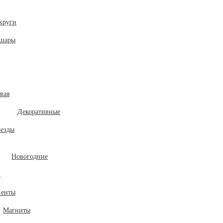
круги
 шары
вая
Декоративные
везды
Новогодние
и
енты
Магниты