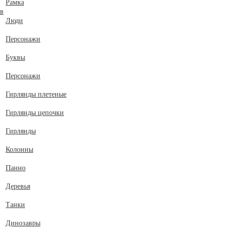
Рамка
ов
Люди
Персонажи
Буквы
Персонажи
Гирлянды плетеные
Гирлянды цепочки
Гирлянды
Колонны
Панно
Деревья
Танки
Динозавры