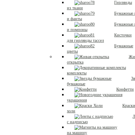
Гирлянды
из ткани
Бумажные 
и фанты
Бумажные
и помпоны
Кисточки
для гирлянды тассел
Бумажные
цветы
Жи
открытка
комплекты
З
бумажные
Конфетти
украшения
Краск
холи
Л
с надписью
на машину