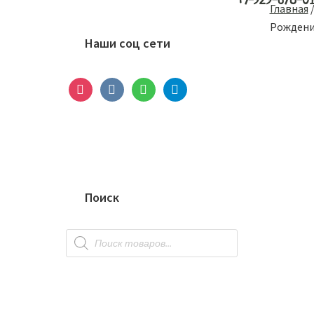
+7-929-678-0
Основной
Главная
сайдбар
Рождени
Наши соц сети
instagram
vkontakte
whatsapp
telegram
Поиск
Поиск
товаров