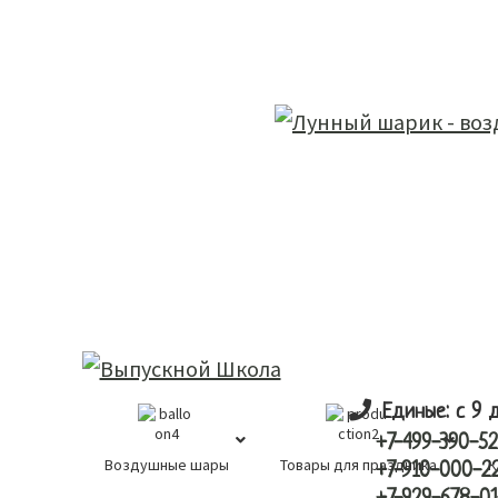
Skip
Skip
лунный шарик
to
to
main
primary
content
sidebar
Единые: с 9 
+7-499-390-52
Воздушные шары
Товары для праздника
К
+7-910-000-2