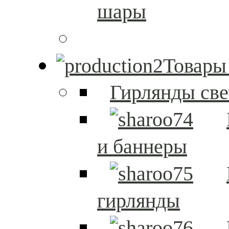
шары
Товары
Гирлянды св
и баннеры
гирлянды