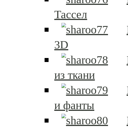
Тассел
3D
из ткани
и фанты