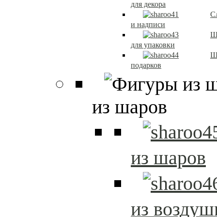
для декора
С
и надписи
Ш
для упаковки
Ш
подарков
из шаров
из шаров
из возду