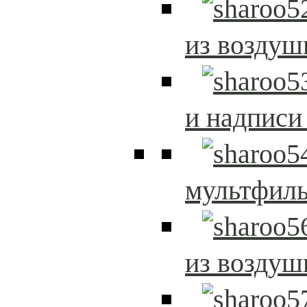
из возду
и надписи
мультфиль
из возду