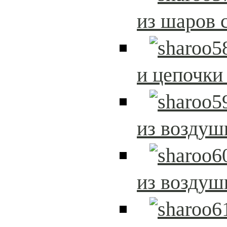
из шаров 
и цепочки
из возду
из возду