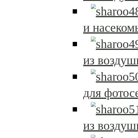
и насеком
из возду
для фотос
из возду