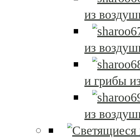
из возду
из возду
и грибы и
из возду