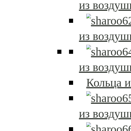
из возду
из возду
из возду
Кольца 
из возду