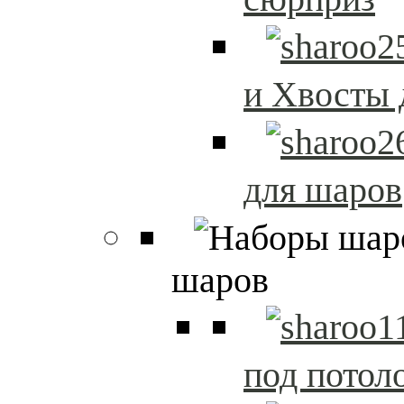
и Хвосты 
для шаров
шаров
под потол