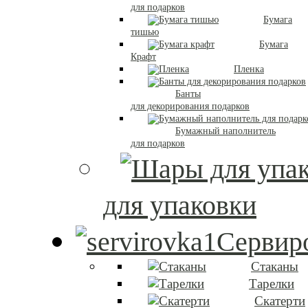
для подарков
Бумага
тишью
Бумага
Крафт
Пленка
Банты
для декорирования подарков
Бумажный наполнитель
для подарков
для упаковки
Сервиро
Стаканы
Тарелки
Скатерти