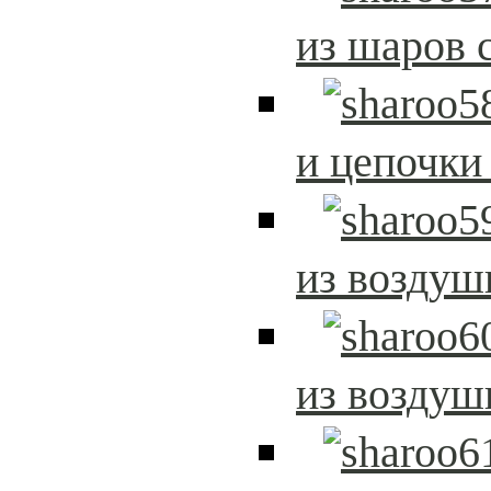
из шаров 
и цепочки
из возду
из возду