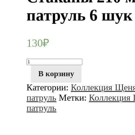
патруль 6 шук
130
₽
Количество
товара
Стаканы
В корзину
210
мл
Категории:
Коллекция Щеня
Щенячий
патруль
патруль
Метки:
Коллекция 
6
шук
патруль