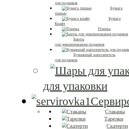
для подарков
Бумага
тишью
Бумага
Крафт
Пленка
Банты
для декорирования подарков
Бумажный наполнитель
для подарков
для упаковки
Сервиро
Стаканы
Тарелки
Скатерти