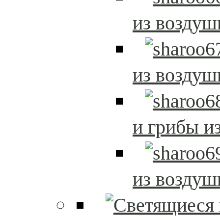
из возду
из возду
и грибы и
из возду