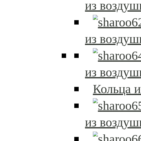
из возду
из возду
из возду
Кольца 
из возду