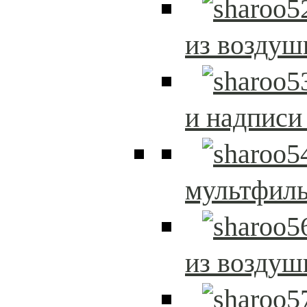
из возду
и надписи
мультфиль
из возду