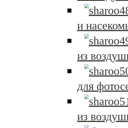
и насеком
из возду
для фотос
из возду