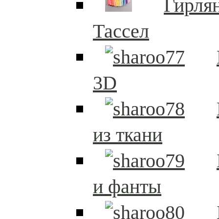
Гирля
Тассел
3D
из ткани
и фанты