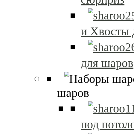
и Хвосты 
для шаров
шаров
под потол