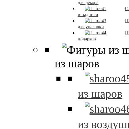
для декора
С
и надписи
Ш
для упаковки
Ш
подарков
из шаров
из шаров
из возду