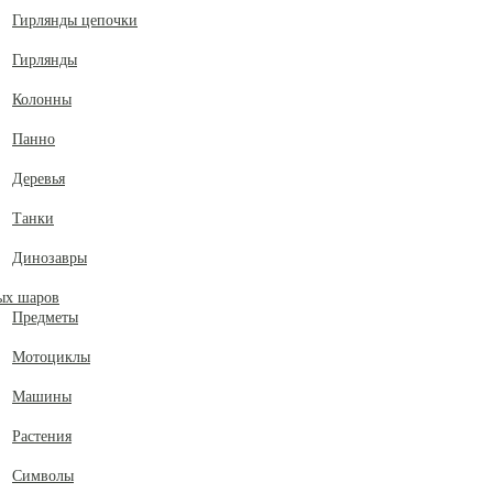
Гирлянды цепочки
Гирлянды
Колонны
Панно
Деревья
Танки
Динозавры
ых шаров
Предметы
Мотоциклы
Машины
Растения
Символы