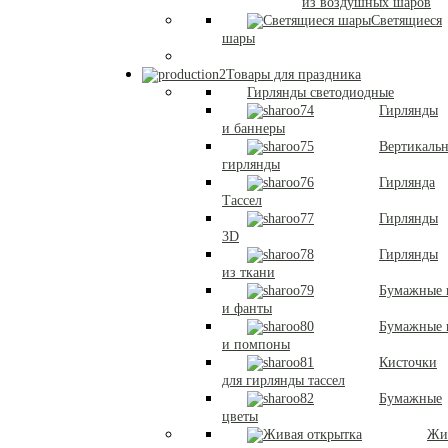
из воздушных шаров
Светящиеся
шары
Товары для праздника
Гирлянды светодиодные
Гирлянды
и баннеры
Вертикаль
гирлянды
Гирлянда
Тассел
Гирлянды
3D
Гирлянды
из ткани
Бумажные 
и фанты
Бумажные
и помпоны
Кисточки
для гирлянды тассел
Бумажные
цветы
Жи