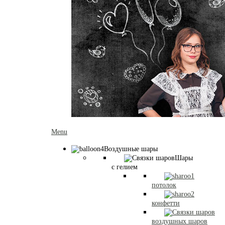
Menu
Воздушные шары
Шары
с гелием
потолок
конфетти
воздушных шаров