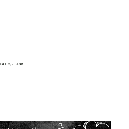
рик
а
ы