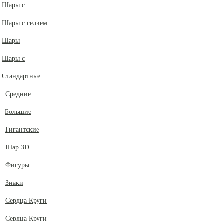
Шары с
Шары с гелием
Шары
Шары с
Стандартные
Средние
Большие
Гигантские
Шар 3D
Фигуры
Знаки
Сердца Круги
Сердца Круги