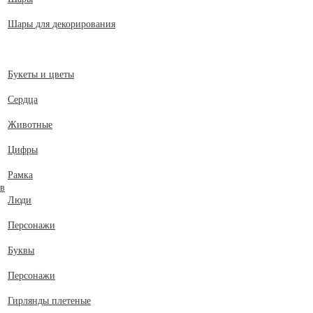
Шары для декорирования
Букеты и цветы
Сердца
Животные
Цифры
Рамка
ов
Люди
Персонажи
Буквы
Персонажи
Гирлянды плетеные