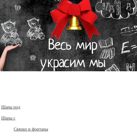
Шары под
Шары с
Связки и фонтаны