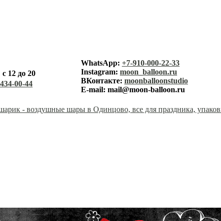
лунный ша
WhatsApp:
+7-910-000-22-33
Instagram:
moon_balloon.ru
с 12 до 20
каталог
ВКонтакте:
moonballoonstudio
-434-00-44
E-mail:
mail@moon-balloon.ru
корзина
заказ
оплата
доставк
контакт