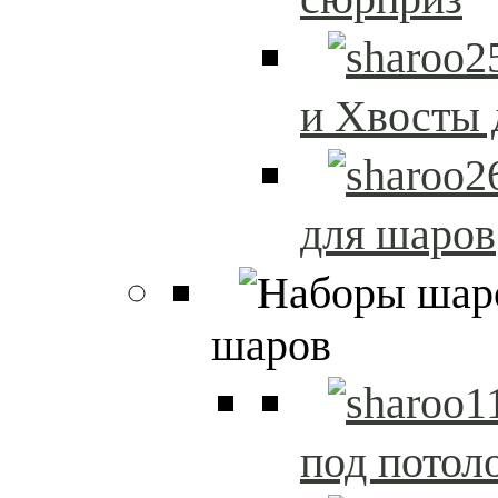
и Хвосты 
для шаров
шаров
под потол