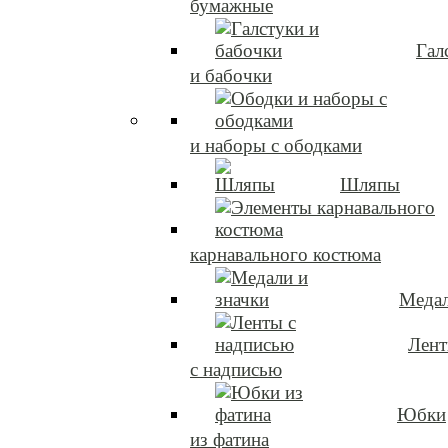
бумажные
Гал
и бабочки
и наборы с ободками
Шляпы
карнавального костюма
Медал
Лен
с надписью
Юбки
из фатина