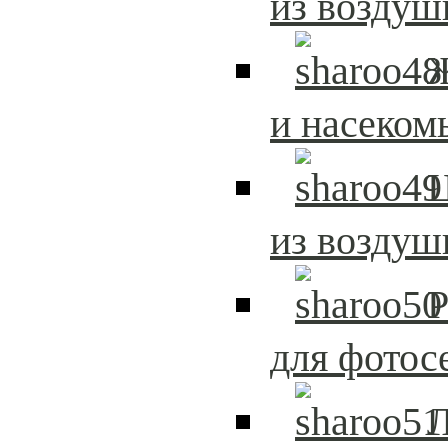
из возду
и насеком
из возду
Р
для фотос