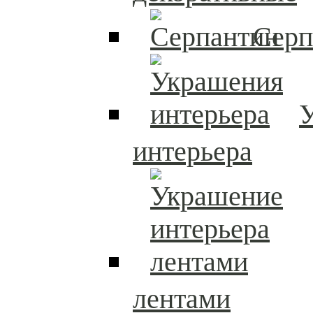
Серп
интерьера
лентами