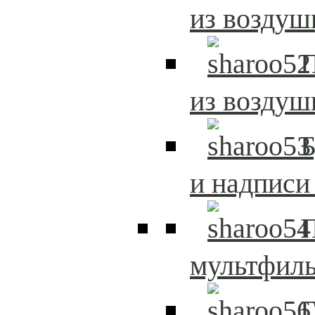
из возду
из возду
и надписи
мультфиль
Г