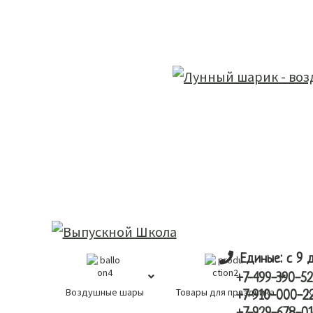
Skip
Skip
лунный шарик
to
to
main
primary
content
sidebar
Единые: с 9 
+7-499-390-52
Воздушные шары
Товары для праздника
К
+7-910-000-2