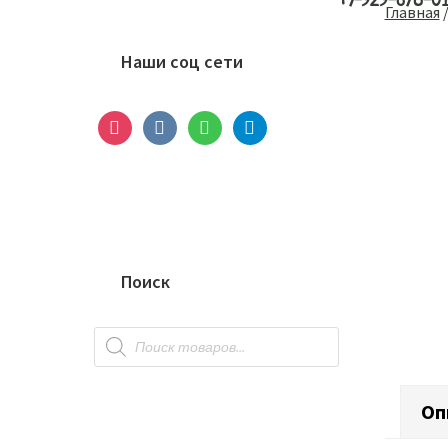
+7-929-678-0
Основной
Главная
сайдбар
Наши соц сети
instagram
vkontakte
whatsapp
telegram
Поиск
Поиск
товаров
Оп