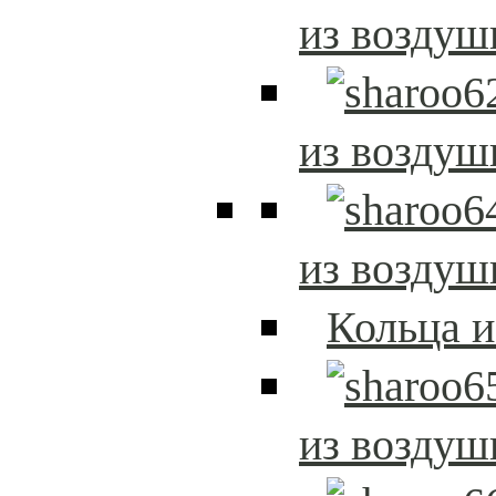
из возду
из возду
из возду
Кольца 
из возду