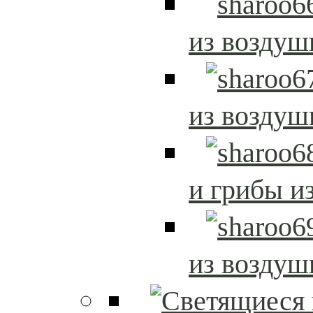
из возду
из возду
и грибы и
из возду