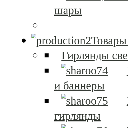
шары
Товары
Гирлянды св
и баннеры
гирлянды