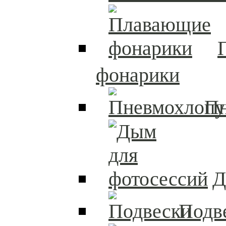
фонарики
П
Д
Подв