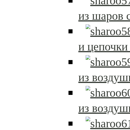
из шаров 
и цепочки
из возду
из возду