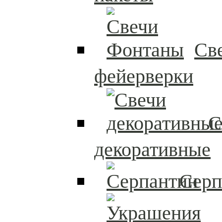
Св
фейерверки
С
декоративные
Серп