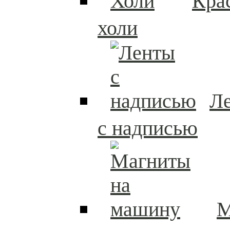
Кра
холи
Л
с надписью
М