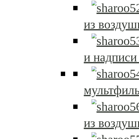
из возду
и надписи
мультфиль
из возду