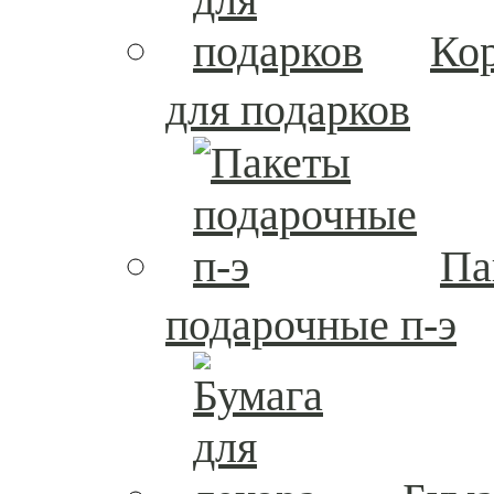
Ко
для подарков
Па
подарочные п-э