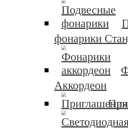
П
фонарики Стан
Ф
Аккордеон
При