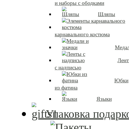
и наборы с ободками
Шляпы
карнавального костюма
Медал
Лен
с надписью
Юбки
из фатина
Языки
Упаковка подарк