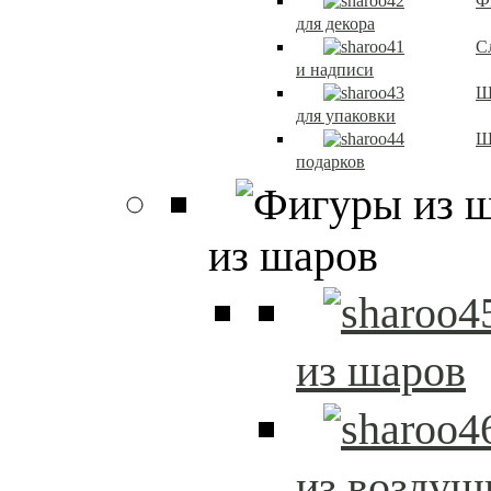
Ф
для декора
С
и надписи
Ш
для упаковки
Ш
подарков
из шаров
из шаров
из возду