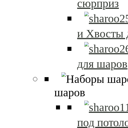
сюрприз
и Хвосты 
для шаров
шаров
под потол