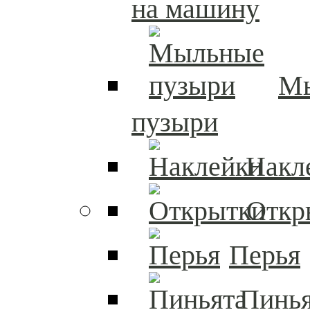
на машину
М
пузыри
Накл
Откр
Перья
Пинья