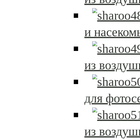
и насеком
из возду
для фотос
из возду