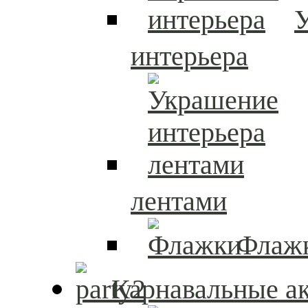
интерьера
лентами
Флаж
Карнавальные а