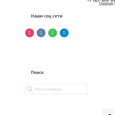
+7-929-678-0
Основной
Главная
сайдбар
Наши соц сети
instagram
vkontakte
whatsapp
telegram
Поиск
Поиск
товаров