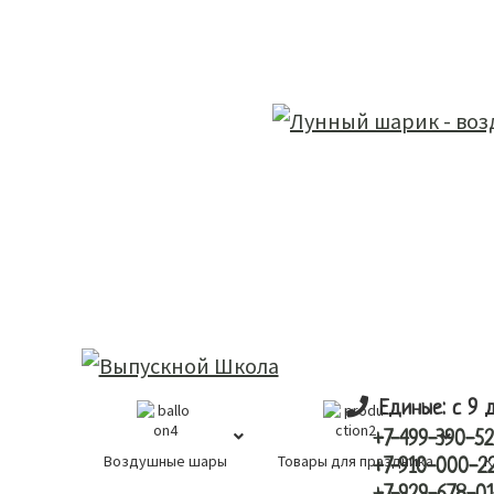
Skip
Skip
лунный шарик
to
to
main
primary
content
sidebar
Единые: с 9 
+7-499-390-52
Воздушные шары
Товары для праздника
К
+7-910-000-2