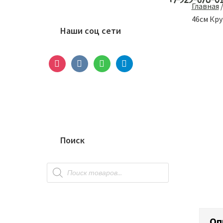
+7-929-678-0
Основной
Главная
сайдбар
46см Кру
Наши соц сети
instagram
vkontakte
whatsapp
telegram
Поиск
Поиск
товаров
Оп