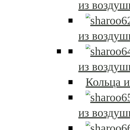
из возду
из возду
из возду
Кольца 
из возду