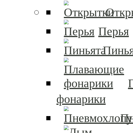
Откр
Перья
Пинья
фонарики
П