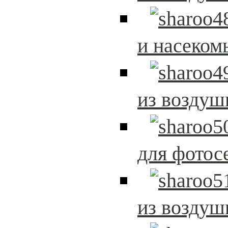
и насеком
из возду
для фотос
из возду