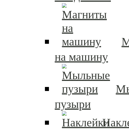
М
на машину
М
пузыри
Накл