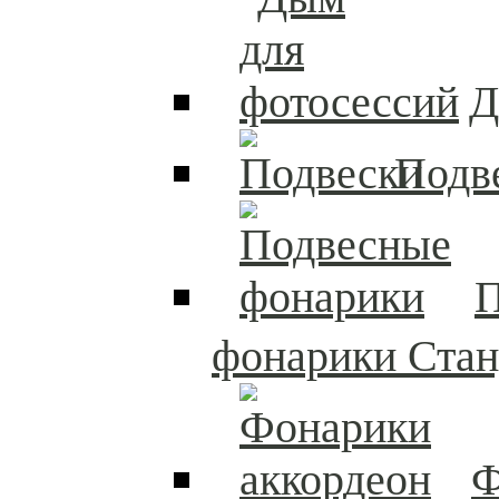
Д
Подв
П
фонарики Стан
Ф