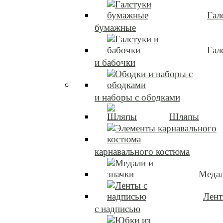
Гал
бумажные
Гал
и бабочки
и наборы с ободками
Шляпы
карнавального костюма
Медал
Лен
с надписью