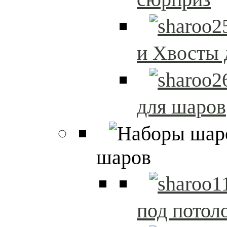
и Хвосты 
для шаров
шаров
под потол