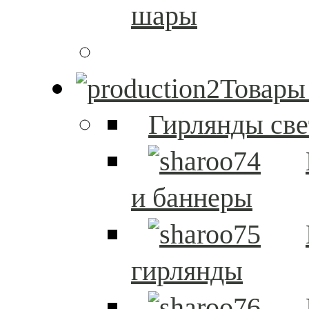
шары
Товары
Гирлянды св
и баннеры
гирлянды