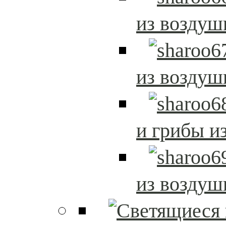
из возду
из возду
и грибы и
из возду