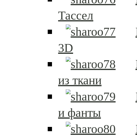
Тассел
3D
из ткани
и фанты