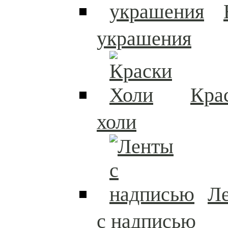
украшения
Кра
холи
Л
с надписью