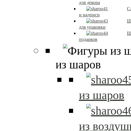
для декора
С
и надписи
Ш
для упаковки
Ш
подарков
из шаров
из шаров
из возду