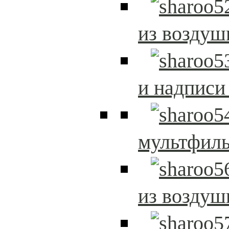
из возду
и надписи
мультфиль
из возду