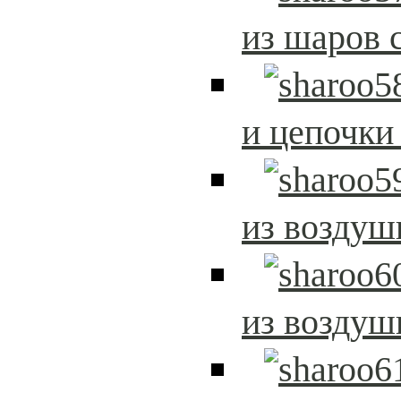
из шаров 
и цепочки
из возду
из возду