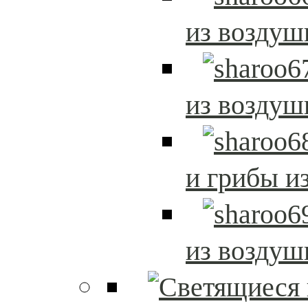
из возду
из возду
и грибы и
из возду