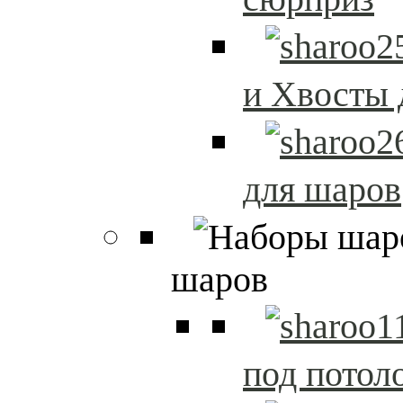
и Хвосты 
для шаров
шаров
под потол