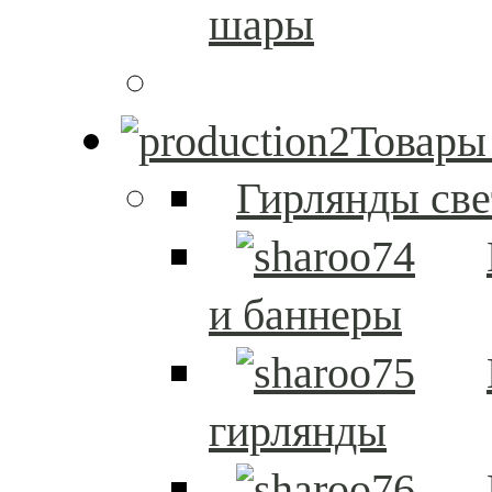
шары
Товары
Гирлянды св
и баннеры
гирлянды