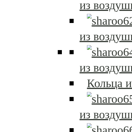
из возду
из возду
из возду
Кольца 
из возду