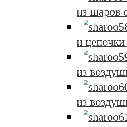
из шаров 
и цепочки
из возду
из возду