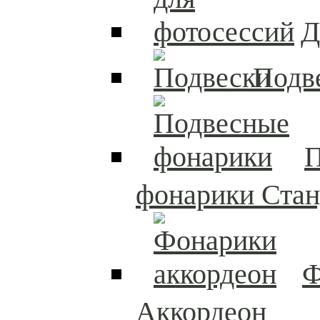
Д
Подв
П
фонарики Стан
Ф
Аккордеон