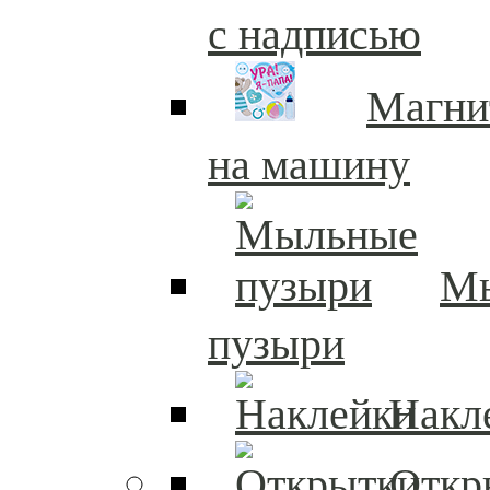
с надписью
Магни
на машину
М
пузыри
Накл
Откр