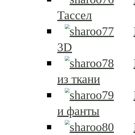
Тассел
3D
из ткани
и фанты