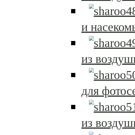
и насеком
из возду
для фотос
из возду