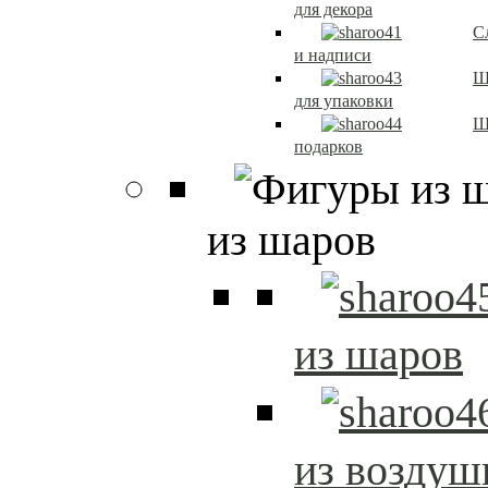
для декора
С
и надписи
Ш
для упаковки
Ш
подарков
из шаров
из шаров
из возду