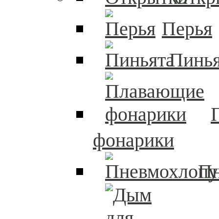
Перья
Пинья
фонарики
П