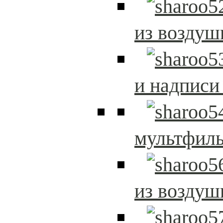
из возду
и надписи
мультфиль
из возду