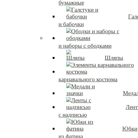
бумажные
Гал
и бабочки
и наборы с ободками
Шляпы
карнавального костюма
Медал
Лен
с надписью
Юбки
из фатина