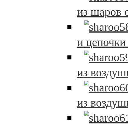
из шаров 
и цепочки
из возду
из возду