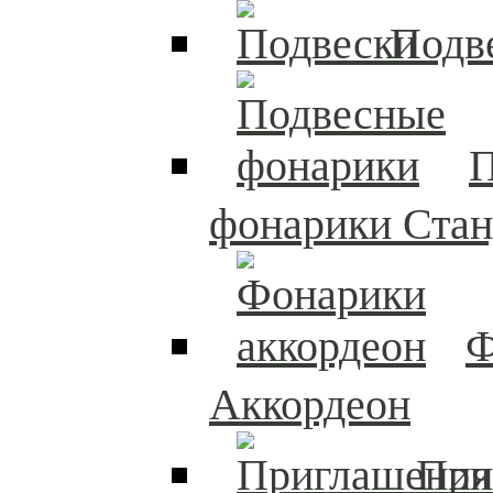
Подв
П
фонарики Стан
Ф
Аккордеон
При