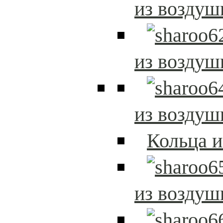
из возду
из возду
из возду
Кольца 
из возду