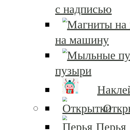
с надписью
на машину
пузыри
Накле
Откр
Перья