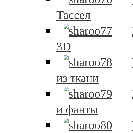
Тассел
3D
из ткани
и фанты