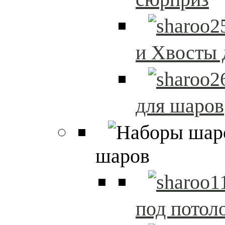
и Хвосты 
для шаров
шаров
под потол