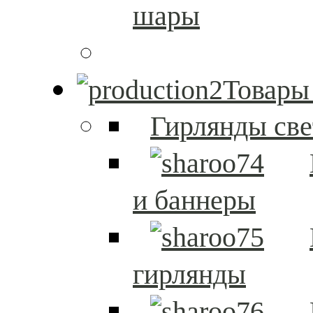
шары
Товары
Гирлянды св
и баннеры
гирлянды