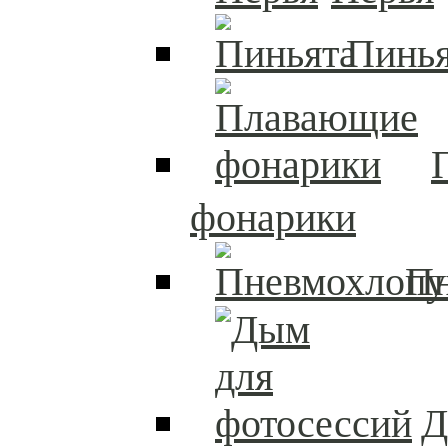
Пинья
фонарики
П
Д