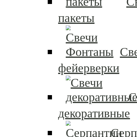
С
пакеты
Св
фейерверки
С
декоративные
Серп