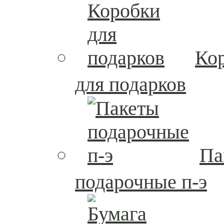
Ко
для подарков
Па
подарочные п-э