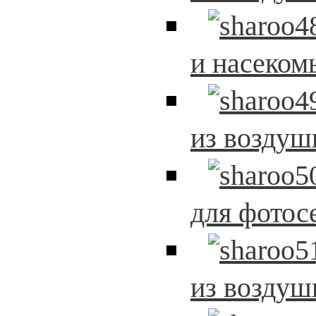
и насеком
из возду
для фотос
из возду