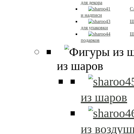
для декора
С
и надписи
Ш
для упаковки
Ш
подарков
из шаров
из шаров
из возду