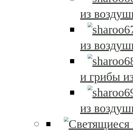
из возду
из возду
и грибы и
из возду