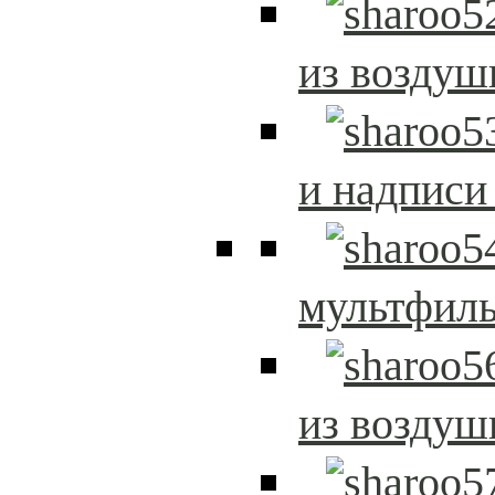
из возду
и надписи
мультфиль
из возду