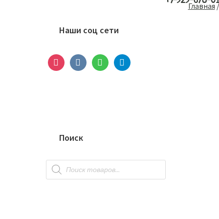
+7-929-678-0
Основной
Главная
сайдбар
Наши соц сети
instagram
vkontakte
whatsapp
telegram
Поиск
Поиск
товаров