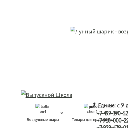
Skip
Skip
лунный шарик
to
to
main
primary
content
sidebar
Единые: с 9 
+7-499-390-52
Воздушные шары
Товары для праздника
К
+7-910-000-2