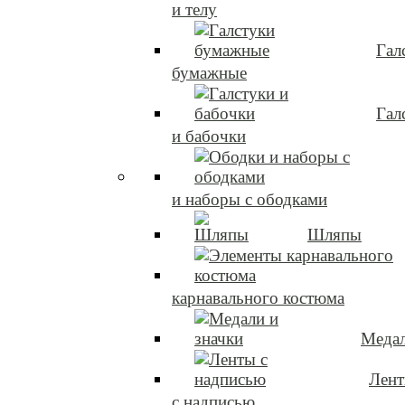
и телу
Гал
бумажные
Гал
и бабочки
и наборы с ободками
Шляпы
карнавального костюма
Медал
Лен
с надписью