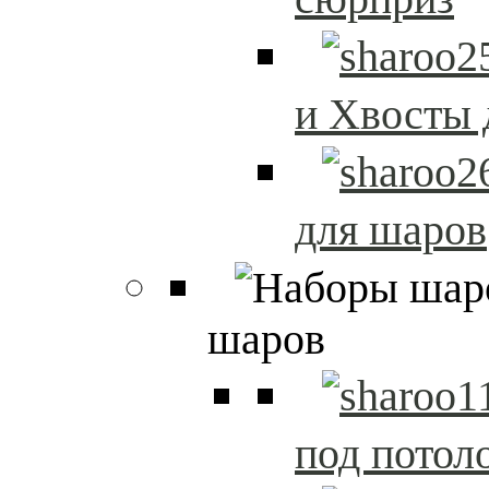
и Хвосты 
для шаров
шаров
под потол