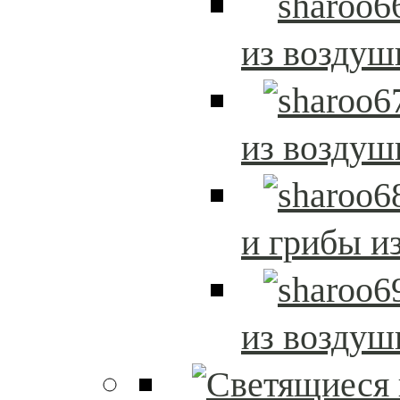
из возду
из возду
и грибы и
из возду