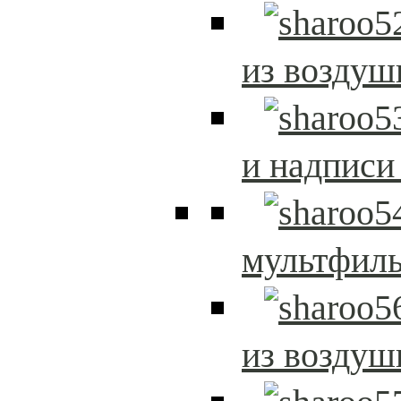
из возду
и надписи
мультфиль
из возду