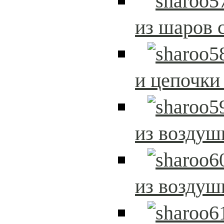
из шаров 
и цепочки
из возду
из возду