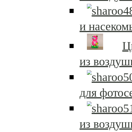
и насеком
Ц
из возду
для фотос
из возду