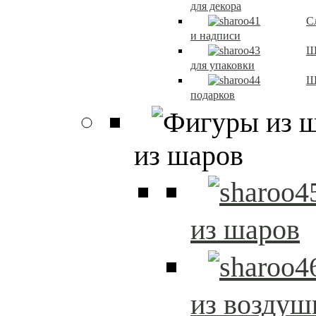
для декора
С
и надписи
Ш
для упаковки
Ш
подарков
из шаров
из шаров
из возду