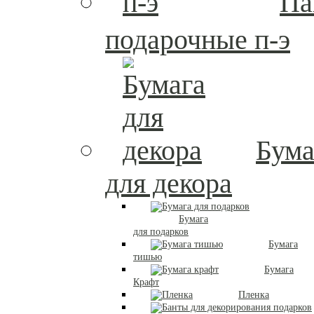
Па
подарочные п-э
Бума
для декора
Бумага
для подарков
Бумага
тишью
Бумага
Крафт
Пленка