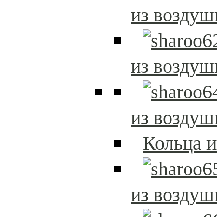
из возду
из возду
из возду
Кольца 
из возду