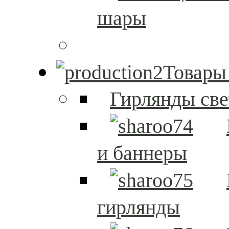
шары
Товары
Гирлянды св
и баннеры
гирлянды