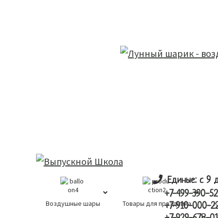
Skip
Skip
лунный шарик
to
to
main
primary
content
sidebar
Единые: с 9 
+7-499-390-52
Воздушные шары
Товары для праздника
К
+7-910-000-2