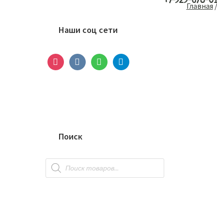
+7-929-678-0
Основной
Главная
сайдбар
Наши соц сети
instagram
vkontakte
whatsapp
telegram
Поиск
Поиск
товаров