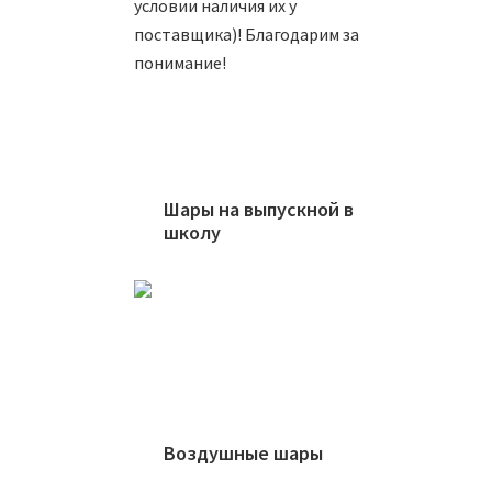
условии наличия их у
поставщика)! Благодарим за
понимание!
Ша
Шары на выпускной в
школу
8
Ша
Воздушные шары