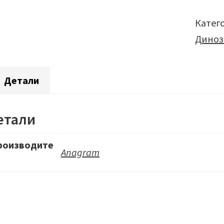
Катег
Диноз
Детали
етали
роизводите
Anagram
ь