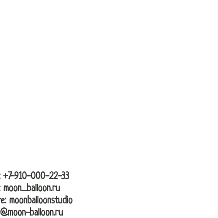
вка
контакты
:
+7-910-000-22-33
:
moon_balloon.ru
те:
moonballoonstudio
l@moon-balloon.ru