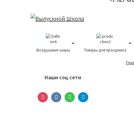
+7-929-67
Воздушные шары
Товары для праздника
Основной
Гла
сайдбар
Наши соц сети
instagram
vkontakte
whatsapp
telegram