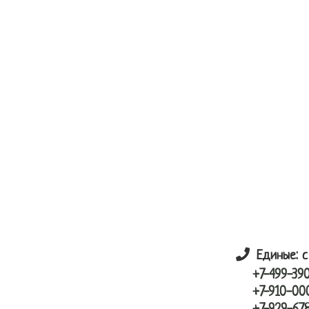
Skip
Skip
лунный шарик
to
to
main
primary
content
sidebar
Единые: с
+7-499-39
+7-910-00