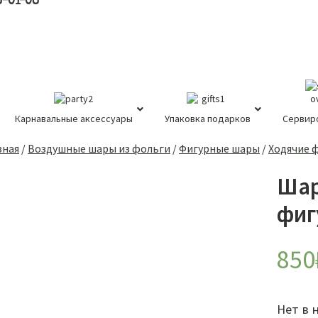
8-01-08
Карнавальные аксессуары
Упаковка подарков
Сервир
вная
/
Воздушные шары из фольги
/
Фигурные шары
/
Ходячие 
Шар
фиг
850
Нет в 