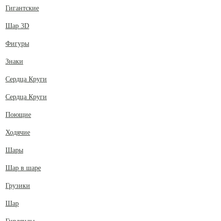
Гигантские
Шар 3D
Фигуры
Знаки
Сердца Круги
Сердца Круги
Поющие
Ходячие
Шары
Шар в шаре
Грузики
Шар