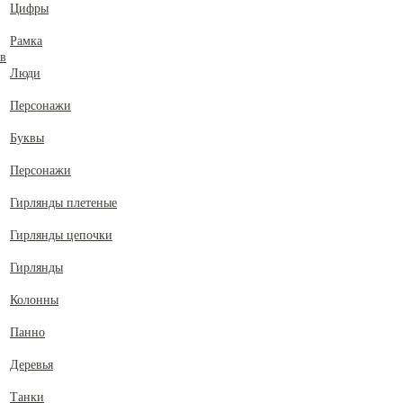
Цифры
Рамка
ов
Люди
Персонажи
Буквы
Персонажи
Гирлянды плетеные
Гирлянды цепочки
Гирлянды
Колонны
Панно
Деревья
Танки