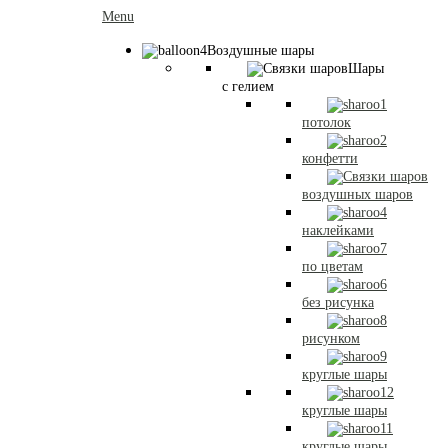
Menu
Воздушные шары
Шары
с гелием
потолок
конфетти
воздушных шаров
наклейками
по цветам
без рисунка
рисунком
круглые шары
круглые шары
круглые шары