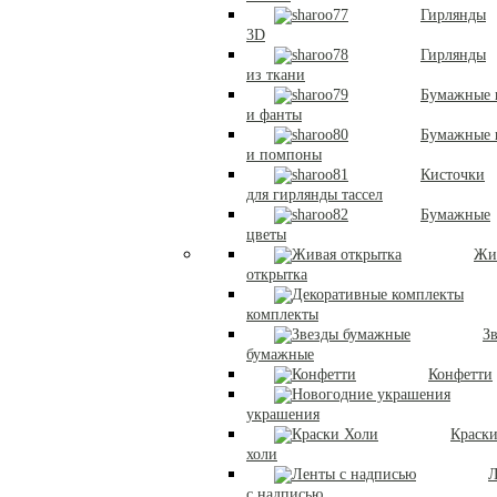
Гирлянды
3D
Гирлянды
из ткани
Бумажные 
и фанты
Бумажные
и помпоны
Кисточки
для гирлянды тассел
Бумажные
цветы
Жи
открытка
комплекты
З
бумажные
Конфетти
украшения
Краск
холи
Л
с надписью