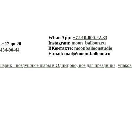
лунный ша
WhatsApp:
+7-910-000-22-33
Instagram:
moon_balloon.ru
с 12 до 20
каталог
ВКонтакте:
moonballoonstudio
-434-00-44
E-mail:
mail@moon-balloon.ru
корзина
заказ
оплата
доставк
контакт