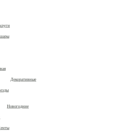
круги
 шары
вая
Декоративные
везды
Новогодние
и
енты