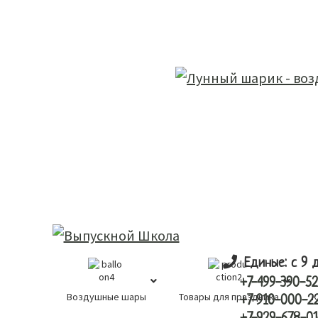
Skip
Skip
лунный шарик
to
to
main
primary
content
sidebar
Единые: с 9 
+7-499-390-52
Воздушные шары
Товары для праздника
К
+7-910-000-2