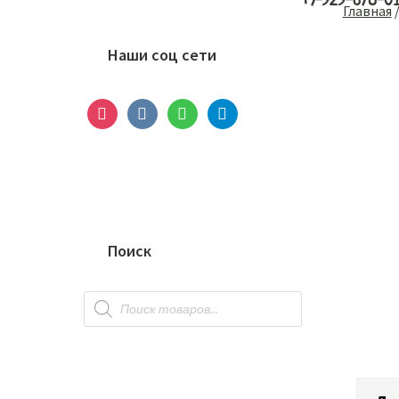
+7-929-678-0
Основной
Главная
сайдбар
Наши соц сети
instagram
vkontakte
whatsapp
telegram
Поиск
Поиск
товаров