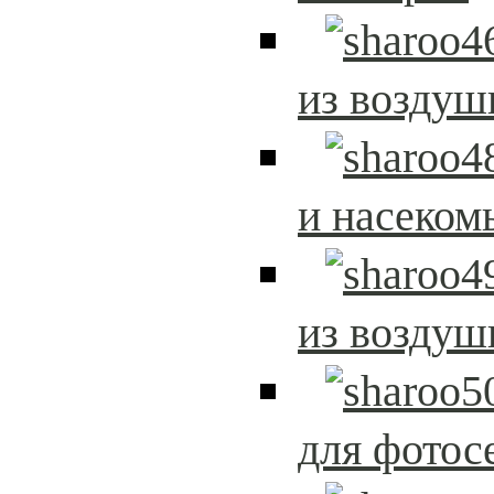
из возду
и насеком
из возду
для фотос