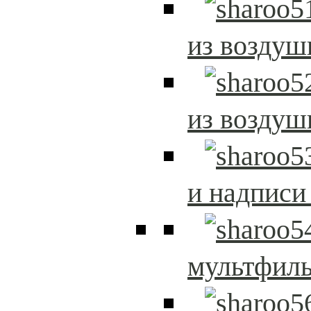
из возду
из возду
и надписи
мультфиль