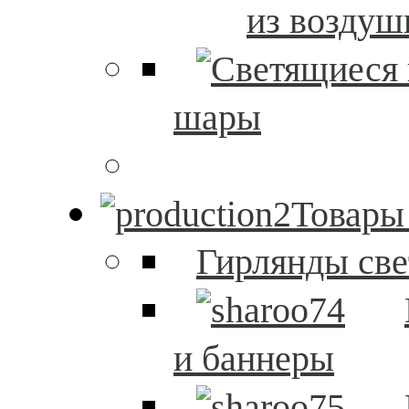
из возду
шары
Товары
Гирлянды св
и баннеры