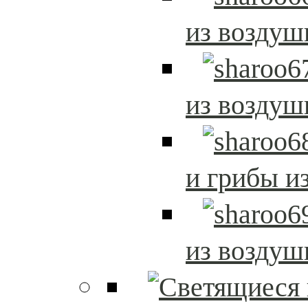
из возду
из возду
и грибы и
из возду