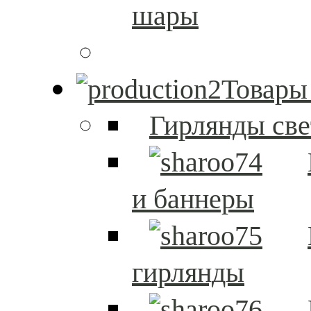
шары
Товары
Гирлянды св
и баннеры
гирлянды