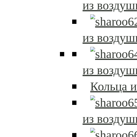
из возду
из возду
из возду
Кольца 
из возду