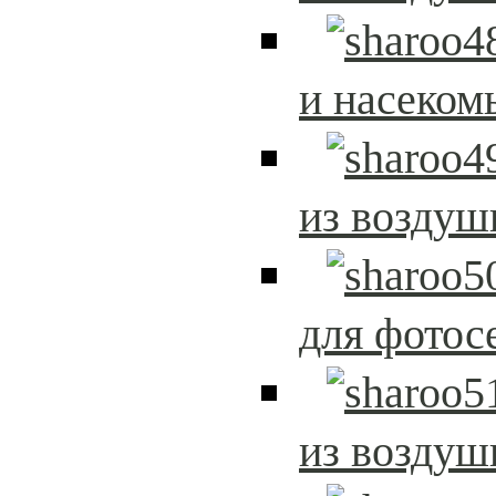
и насеком
из возду
для фотос
из возду