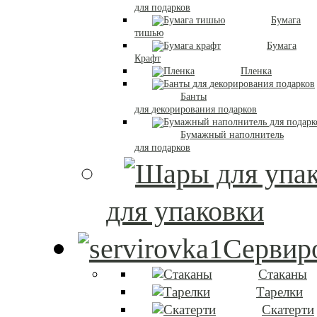
для подарков
Бумага
тишью
Бумага
Крафт
Пленка
Банты
для декорирования подарков
Бумажный наполнитель
для подарков
для упаковки
Сервиро
Стаканы
Тарелки
Скатерти