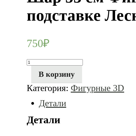
подставке Лес
750
₽
Количество
товара
Шар
В корзину
53
см
Категория:
Фигурные 3D
Фигура
3D
на
Детали
подставке
Лесной
Заяц
Детали