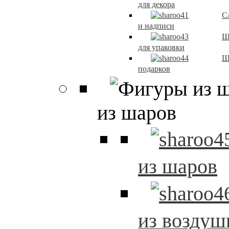
для декора
С
и надписи
Ш
для упаковки
Ш
подарков
из шаров
из шаров
из возду