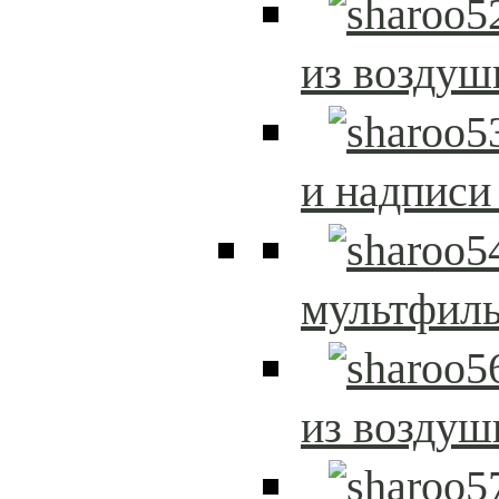
из возду
и надписи
мультфиль
из возду