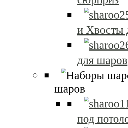
и Хвосты 
для шаров
шаров
под потол