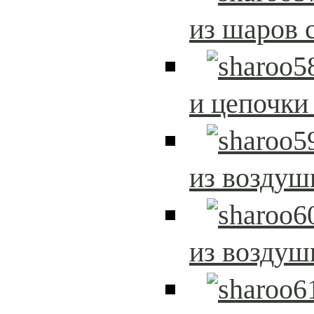
из шаров 
и цепочки
из возду
из возду