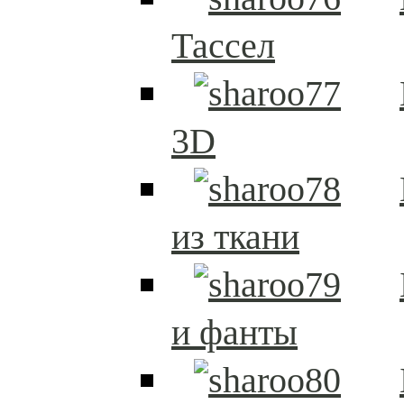
Тассел
3D
из ткани
и фанты