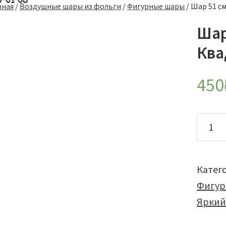
8-01-08
вная
/
Воздушные шары из фольги
/
Фигурные шары
/
Шар 51 см
Шар
Ква
450
Колич
товар
Шар
51
Катег
см
Фигур
Фигур
Ярки
Голов