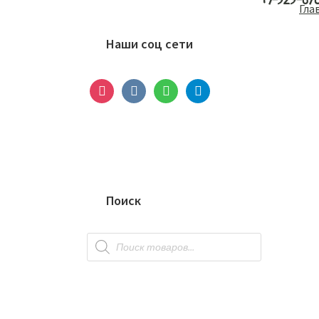
+7-929-67
Основной
Гла
сайдбар
Наши соц сети
instagram
vkontakte
whatsapp
telegram
Поиск
Поиск
товаров