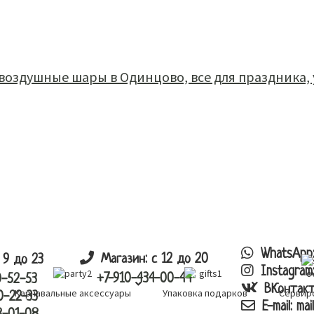
каталог
корзина
заказ
оплата
доста
WhatsApp
Магазин: с 12 до 20
 9 до 23
Instagram
+7-910-434-00-44
0-52-53
ВКонтак
Карнавальные аксессуары
Упаковка подарков
Сервир
0-22-33
E-mail:
mai