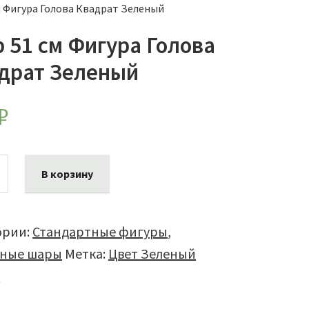
 Фигура Голова Квадрат Зеленый
 51 см Фигура Голова
драт Зеленый
₽
ество
В корзину
а
ории:
Стандартные фигуры
,
ные шары
Метка:
Цвет Зеленый
а
й
а