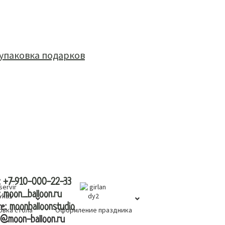
вка
контакты
:
+7-910-000-22-33
:
moon_balloon.ru
те:
moonballoonstudio
овка стола
Оформление праздника
l@moon-balloon.ru