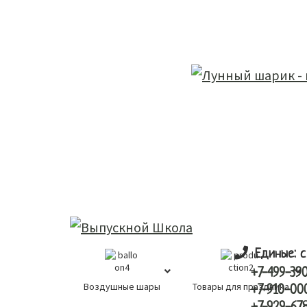
Skip
Skip
лунный шарик
to
to
main
primary
content
sidebar
Единые: с
+7-499-39
Воздушные шары
Товары для праздника
+7-910-00