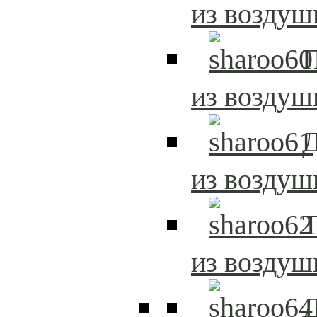
из возду
из возду
Д
из возду
Т
из возду
Д