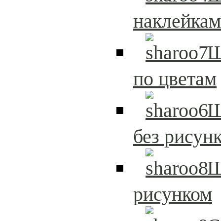
наклейка
Ш
по цветам
Ш
без рисун
Ш
рисунком