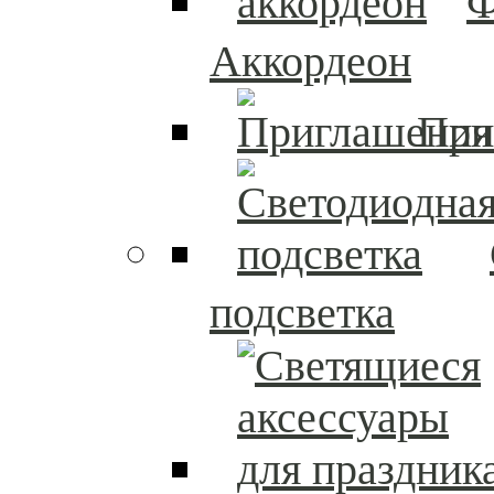
Ф
Аккордеон
При
подсветка