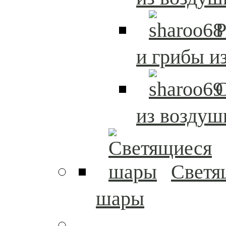
Р
и грибы и
из возду
Светя
шары