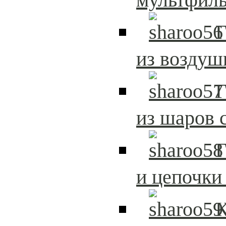
Г
из возду
Г
из шаров 
Г
и цепочки