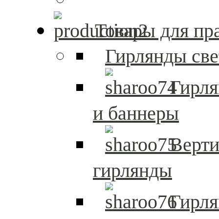
Товары для пр
Гирлянды св
Гирл
и баннеры
Верти
гирлянды
Гирля