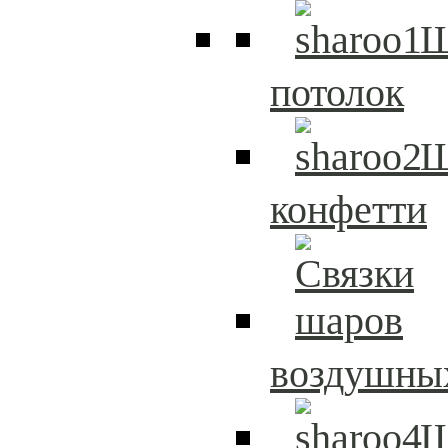
Ш
потолок
Ш
конфетти
воздушны
Ш