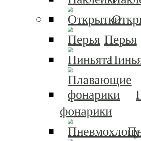
Откр
Перья
Пинья
фонарики
П