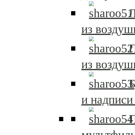
из возду
из возду
и надписи
мультфиль