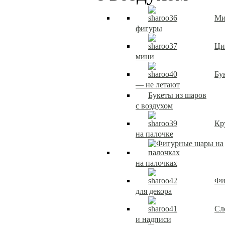
Ми
фигуры
Ци
мини
Бу
— не летают
Букеты из шаров
с воздухом
Кр
на палочке
на палочках
Фи
для декора
Сл
и надписи