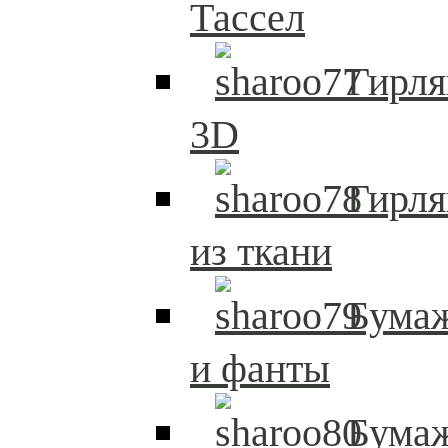
Тассел
Гирл
3D
Гирл
из ткани
Бума
и фанты
Бума