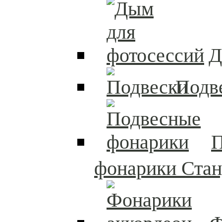
Д
Подв
П
фонарики Стан