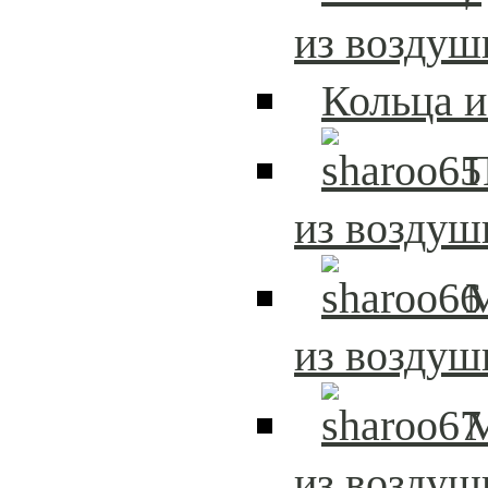
из возду
Кольца 
из возду
из возду
из возду