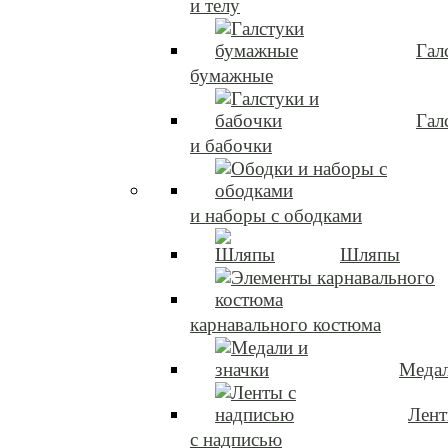
и телу
Гал
бумажные
Гал
и бабочки
и наборы с ободками
Шляпы
карнавального костюма
Медал
Лен
с надписью