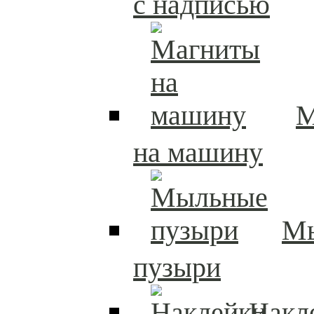
с надписью
М
на машину
М
пузыри
Накл