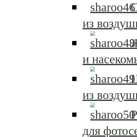
С
из возду
и насеком
из возду
Р
для фотос