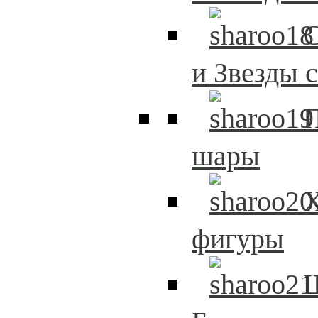
С
и Звезды 
шары
Х
фигуры