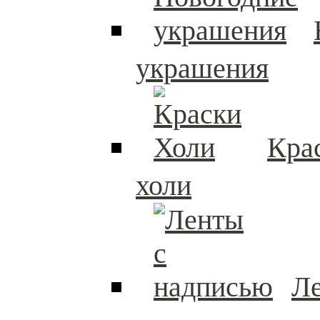
украшения
Кра
холи
Л