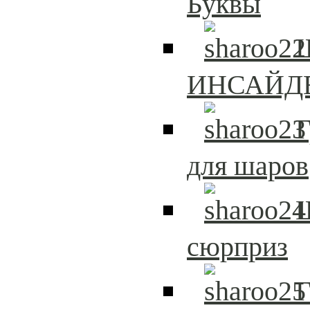
Буквы
Ш
ИНСАЙД
Г
для шаров
сюрприз
Г