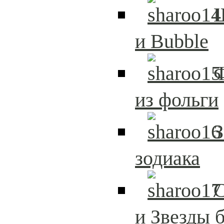
и Bubble
из фольги
З
зодиака
С
и Звезды 