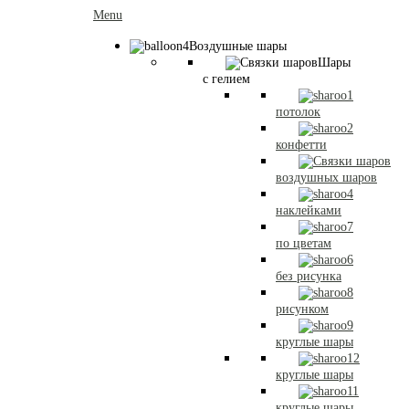
Menu
Воздушные шары
Шары
с гелием
потолок
конфетти
воздушных шаров
наклейками
по цветам
без рисунка
рисунком
круглые шары
круглые шары
круглые шары