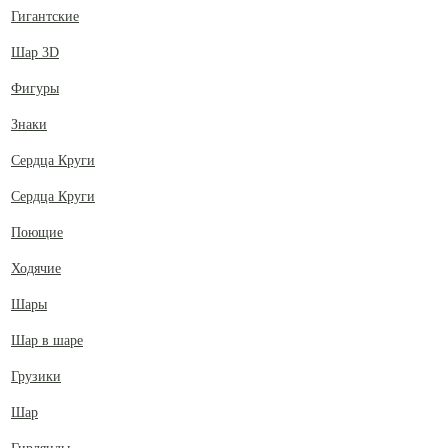
Гигантские
Шар 3D
Фигуры
Знаки
Сердца Круги
Сердца Круги
Поющие
Ходячие
Шары
Шар в шаре
Грузики
Шар