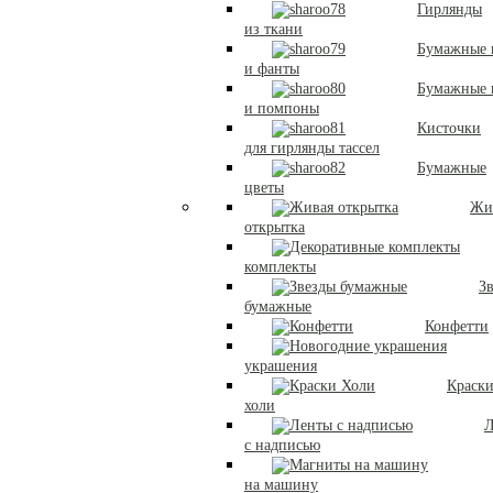
Гирлянды
из ткани
Бумажные 
и фанты
Бумажные
и помпоны
Кисточки
для гирлянды тассел
Бумажные
цветы
Жи
открытка
комплекты
З
бумажные
Конфетти
украшения
Краск
холи
Л
с надписью
на машину