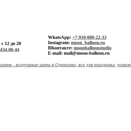
лунный ша
WhatsApp:
+7-910-000-22-33
Instagram:
moon_balloon.ru
с 12 до 20
каталог
ВКонтакте:
moonballoonstudio
-434-00-44
E-mail:
mail@moon-balloon.ru
корзина
заказ
оплата
доставк
контакт