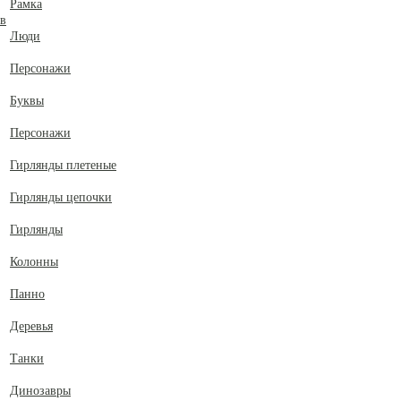
Рамка
ов
Люди
Персонажи
Буквы
Персонажи
Гирлянды плетеные
Гирлянды цепочки
Гирлянды
Колонны
Панно
Деревья
Танки
Динозавры