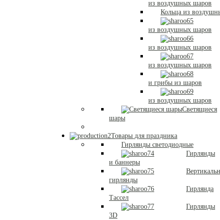
из воздушных шаров
Кольца из воздушн
из воздушных шаров
из воздушных шаров
из воздушных шаров
и грибы из шаров
из воздушных шаров
Светящиеся
шары
Товары для праздника
Гирлянды светодиодные
Гирлянды
и баннеры
Вертикаль
гирлянды
Гирлянда
Тассел
Гирлянды
3D