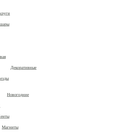
круги
 шары
вая
Декоративные
везды
Новогодние
и
енты
Магниты