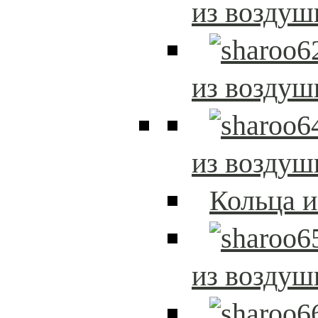
из возду
из возду
из возду
Кольца 
из возду