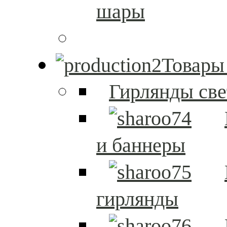
шары
Товары
Гирлянды св
и баннеры
гирлянды