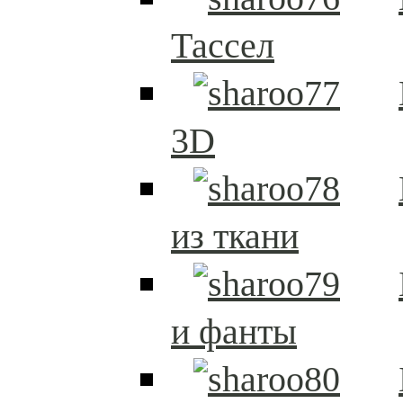
Тассел
3D
из ткани
и фанты