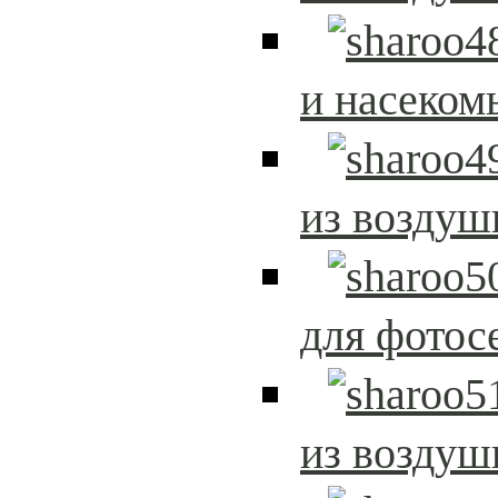
и насеком
из возду
для фотос
из возду