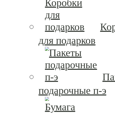
Ко
для подарков
Па
подарочные п-э