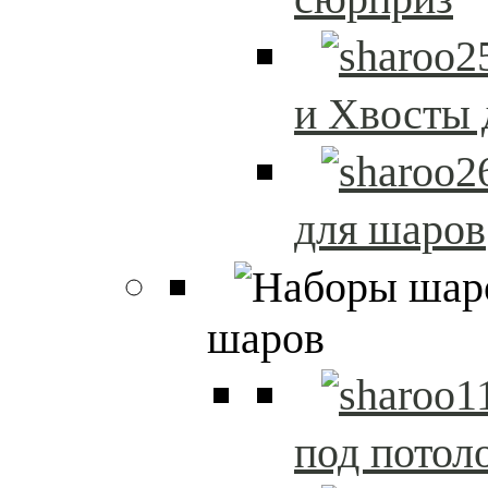
и Хвосты 
для шаров
шаров
под потол