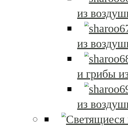
из возду
из возду
и грибы и
из возду