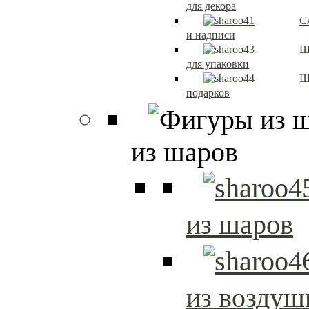
для декора
С
и надписи
Ш
для упаковки
Ш
подарков
из шаров
из шаров
из возду