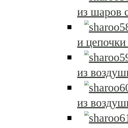
из шаров 
и цепочки
из возду
из возду