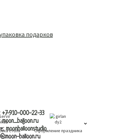
вка
контакты
:
+7-910-000-22-33
:
moon_balloon.ru
те:
moonballoonstudio
овка стола
Оформление праздника
l@moon-balloon.ru