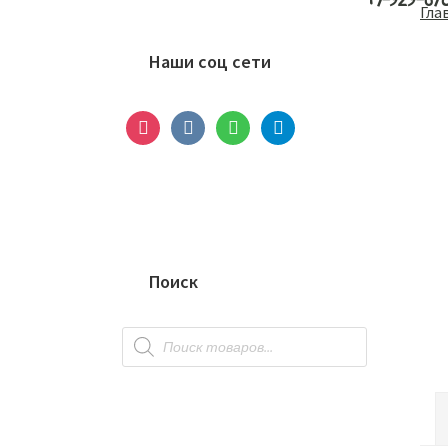
+7-929-67
Основной
Гла
сайдбар
Наши соц сети
instagram
vkontakte
whatsapp
telegram
Поиск
Поиск
товаров