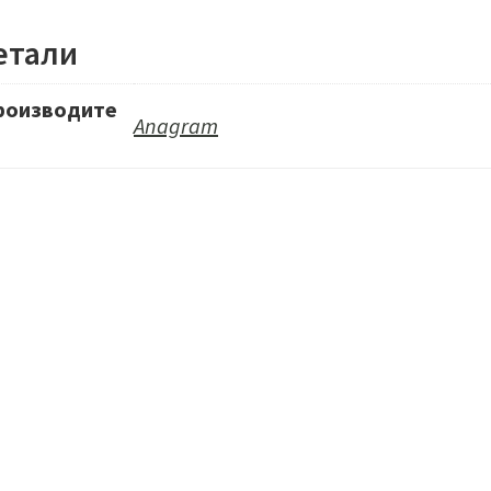
Зебра
етали
Сафар
роизводите
Anagram
ь
р 99 см Фигура Тигр
Шар 86 см Фигура Бант Леопард
50
₽