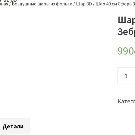
8-01-08
вная
/
Воздушные шары из фольги
/
Шар 3D
/
Шар 40 см Сфера 
Шар
Зеб
990
Колич
товар
Шар
40
Катег
см
Сфера
Детали
3D