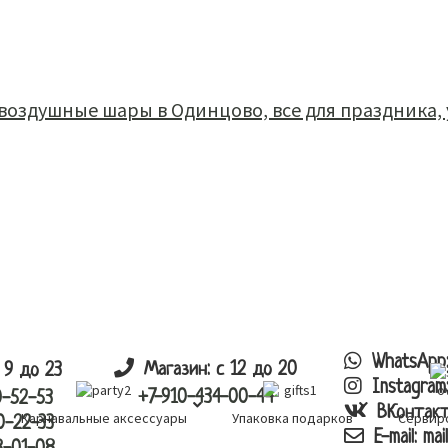
каталог
корзина
заказ
оплата
доста
WhatsApp
Магазин: с 12 до 20
 9 до 23
Instagram
+7-910-434-00-44
0-52-53
ВКонтак
Карнавальные аксессуары
Упаковка подарков
Сервир
0-22-33
E-mail:
mai