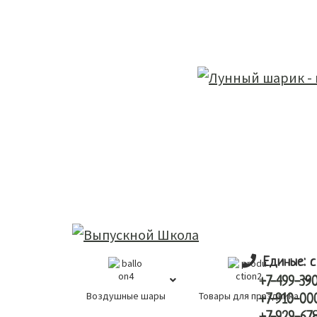
Skip
Skip
лунный шарик
to
to
main
primary
content
sidebar
Единые: с
+7-499-39
Воздушные шары
Товары для праздника
+7-910-00