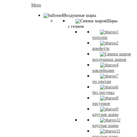
Menu
Воздушные шары
Шары
с гелием
потолок
конфетти
воздушных шаров
наклейками
по цветам
без рисунка
рисунком
круглые шары
круглые шары
круглые шары