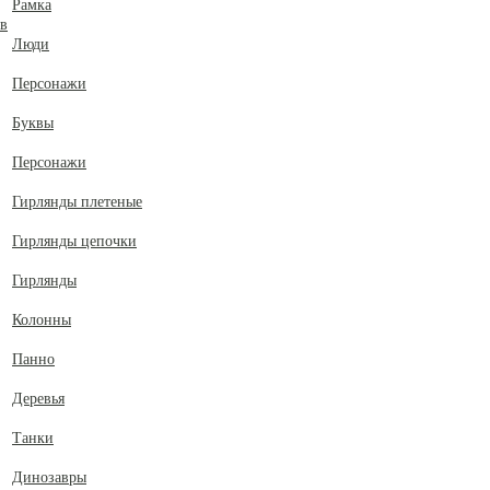
Рамка
ов
Люди
Персонажи
Буквы
Персонажи
Гирлянды плетеные
Гирлянды цепочки
Гирлянды
Колонны
Панно
Деревья
Танки
Динозавры