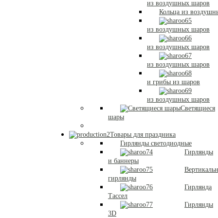
из воздушных шаров
Кольца из воздушн
из воздушных шаров
из воздушных шаров
из воздушных шаров
и грибы из шаров
из воздушных шаров
Светящиеся
шары
Товары для праздника
Гирлянды светодиодные
Гирлянды
и баннеры
Вертикаль
гирлянды
Гирлянда
Тассел
Гирлянды
3D