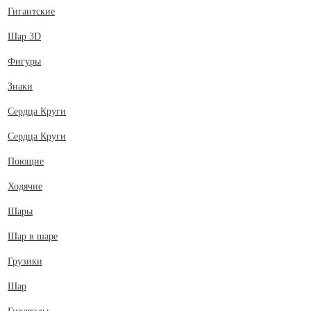
Гигантские
Шар 3D
Фигуры
Знаки
Сердца Круги
Сердца Круги
Поющие
Ходячие
Шары
Шар в шаре
Грузики
Шар