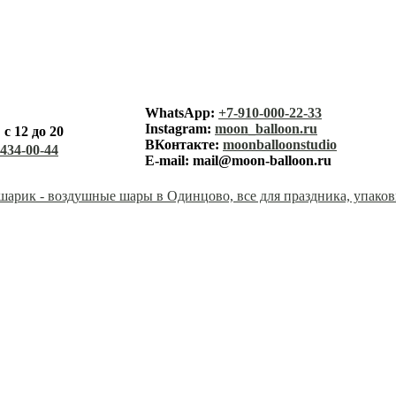
лунный ша
WhatsApp:
+7-910-000-22-33
Instagram:
moon_balloon.ru
с 12 до 20
каталог
ВКонтакте:
moonballoonstudio
-434-00-44
E-mail:
mail@moon-balloon.ru
корзина
заказ
оплата
доставк
контакт