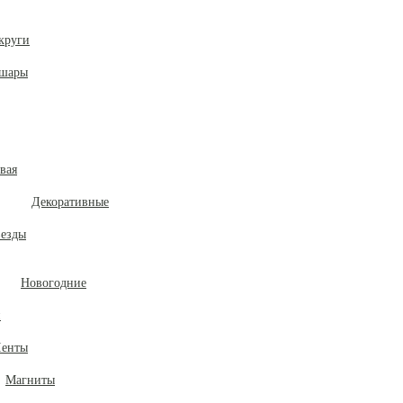
круги
 шары
вая
Декоративные
везды
Новогодние
и
енты
Магниты