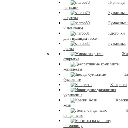
Гирлянды
из ткани
Бумажные 
и фанты
Бумажные
и помпоны
Кисточки
для гирлянды тассел
Бумажные
цветы
Жи
открытка
комплекты
З
бумажные
Конфетти
украшения
Краск
холи
Л
с надписью
на машину