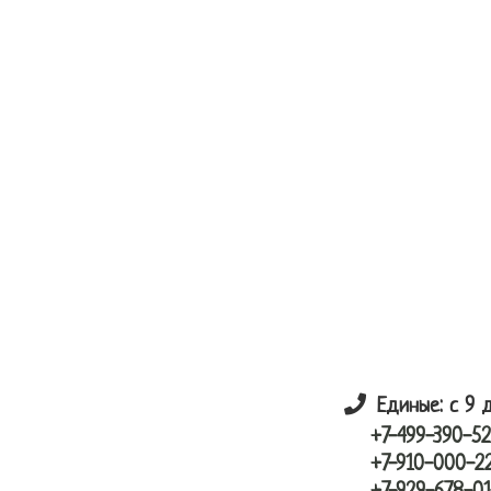
Skip
Skip
лунный шарик
to
to
main
primary
content
sidebar
Единые: с 9 
+7-499-390-52
+7-910-000-2