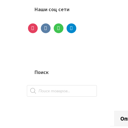
сайдбар
Наши соц сети
instagram
vkontakte
whatsapp
telegram
Поиск
Поиск
товаров
Оп