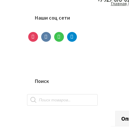
+7-929-678-0
Основной
Главная
сайдбар
Наши соц сети
instagram
vkontakte
whatsapp
telegram
Поиск
Поиск
товаров
Оп