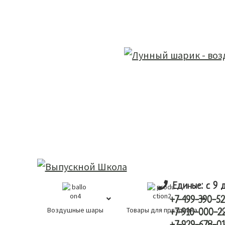
Skip
Skip
лунный шарик
to
to
main
primary
content
sidebar
Единые: с 9 
+7-499-390-52
Воздушные шары
Товары для праздника
К
+7-910-000-2