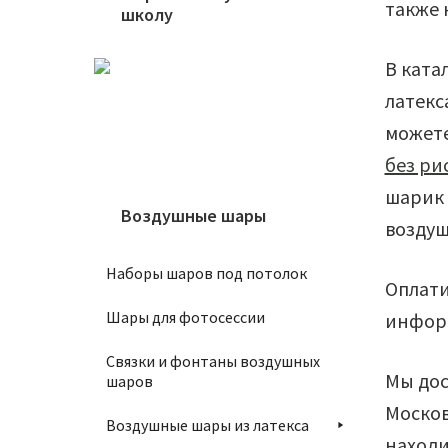
также 
школу
В катал
латекс
можете
без ри
шарик 
Воздушные шары
воздуш
Наборы шаров под потолок
Оплати
Шары для фотосессии
информ
Связки и фонтаны воздушных
Мы дос
шаров
Москов
Воздушные шары из латекса
находи