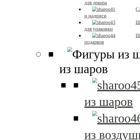
для декора
С
и надписи
Ш
для упаковки
Ш
подарков
из шаров
из шаров
из возду