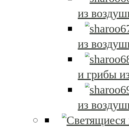
из возду
из возду
и грибы и
из возду