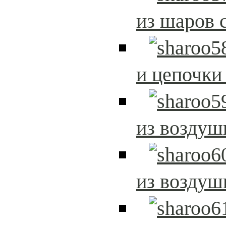
из шаров 
и цепочки
из возду
из возду