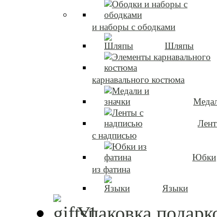
и наборы с ободками
Шляпы
карнавального костюма
Медал
Лен
с надписью
Юбки
из фатина
Языки
Упаковка подарк