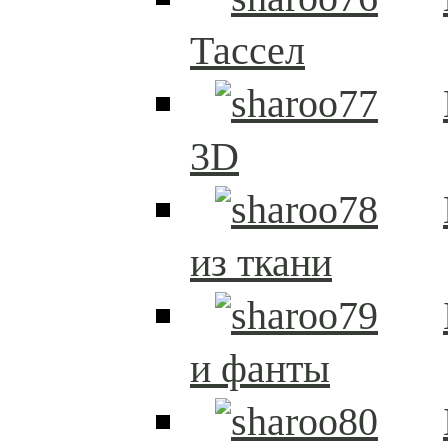
Тассел
3D
из ткани
и фанты