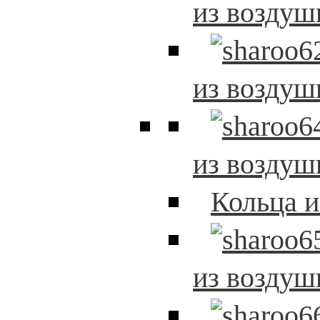
из возду
из возду
из возду
Кольца 
из возду