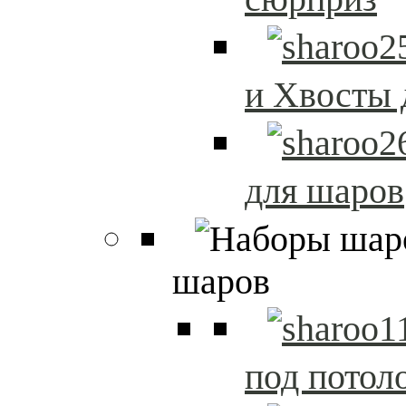
и Хвосты 
для шаров
шаров
под потол