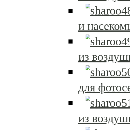
и насеком
из возду
для фотос
из возду