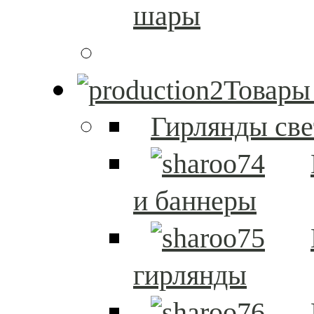
шары
Товары
Гирлянды св
и баннеры
гирлянды