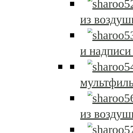
из возду
и надписи
мультфиль
из возду