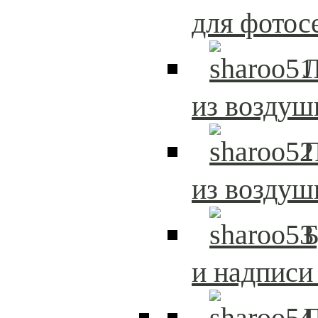
для фотос
из возду
из возду
и надписи