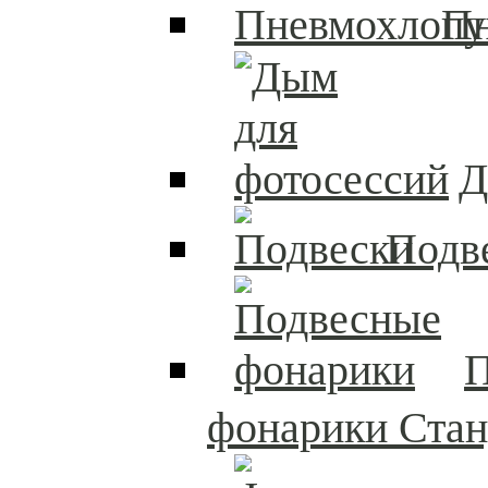
П
Д
Подв
П
фонарики Стан