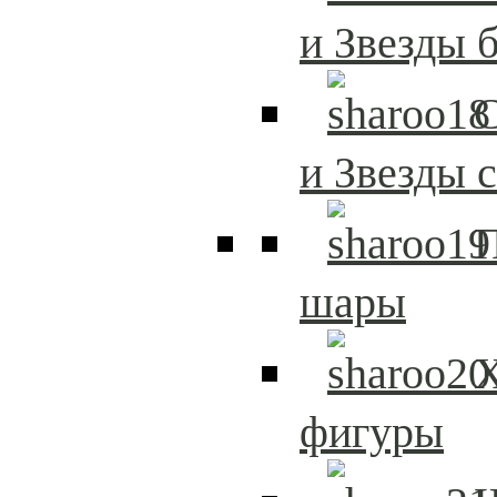
и Звезды 
С
и Звезды 
шары
Х
фигуры