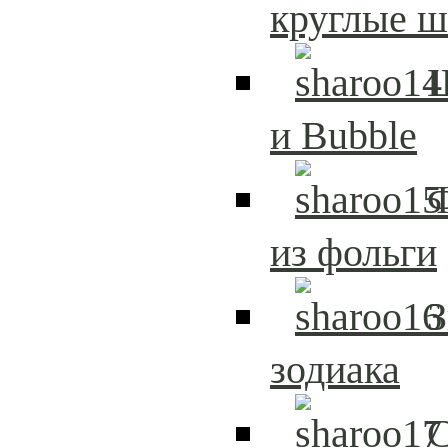
круглые 
и Bubble
из фольги
З
зодиака
С