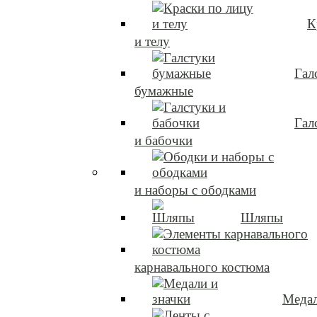
К
и телу
Гал
бумажные
Гал
и бабочки
и наборы с ободками
Шляпы
карнавального костюма
Медал