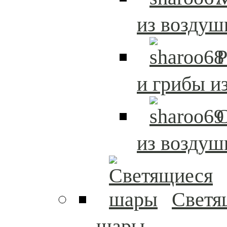
из возду
Р
и грибы и
из возду
Светя
шары