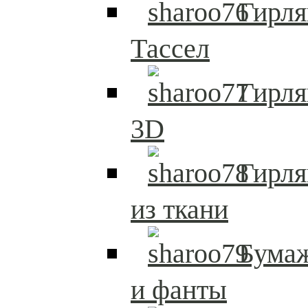
Гирля
Тассел
Гирл
3D
Гирл
из ткани
Бума
и фанты