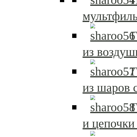
мультфиль
Г
из возду
Г
из шаров 
Г
и цепочки