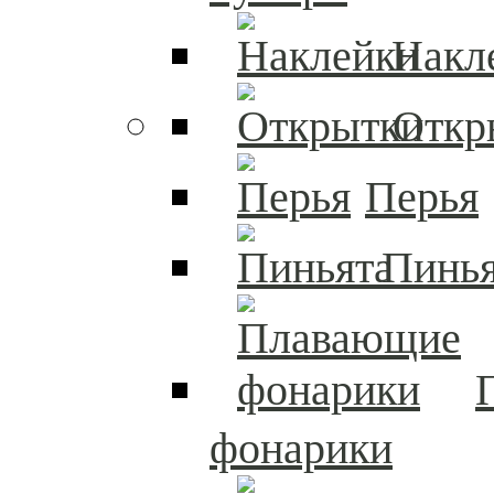
Накл
Откр
Перья
Пинья
фонарики