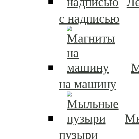
Л
с надписью
М
на машину
М
пузыри