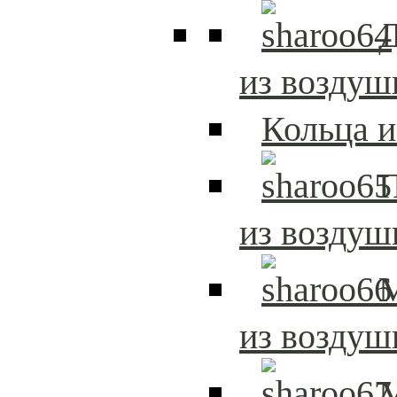
Д
из возду
Кольца 
из возду
из возду