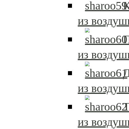
из возду
из возду
Д
из возду
Т
из возду