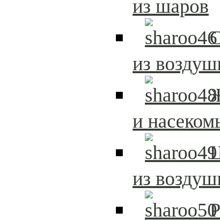
из шаров
С
из возду
и насеком
из возду
Р