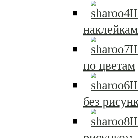
Ш
наклейка
Ш
по цветам
Ш
без рисун
Ш
рисунком