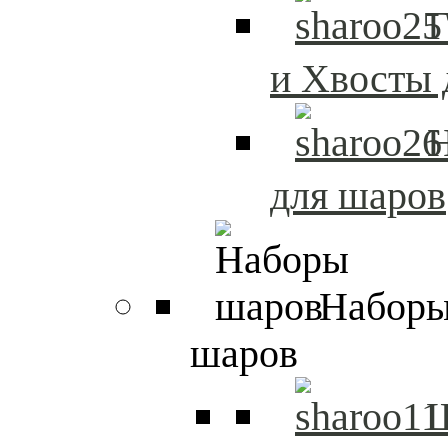
Г
и Хвосты 
Н
для шаров
Набор
шаров