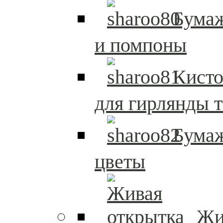
Бума
и помпоны
Кисто
для гирлянды т
Бума
цветы
Жи