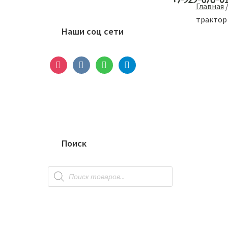
+7-929-678-0
Основной
Главная
сайдбар
трактор
Наши соц сети
instagram
vkontakte
whatsapp
telegram
Поиск
Поиск
товаров