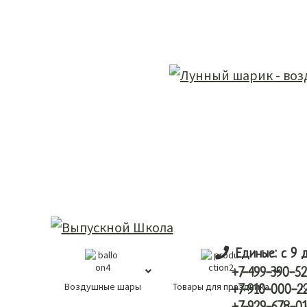
Skip
Skip
лунный шарик
to
to
main
primary
content
sidebar
Единые: с 9 
+7-499-390-52
Воздушные шары
Товары для праздника
К
+7-910-000-2