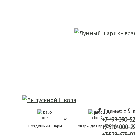
Skip
Skip
лунный шарик
to
to
main
primary
content
sidebar
Единые: с 9 
+7-499-390-52
Воздушные шары
Товары для праздника
К
+7-910-000-2