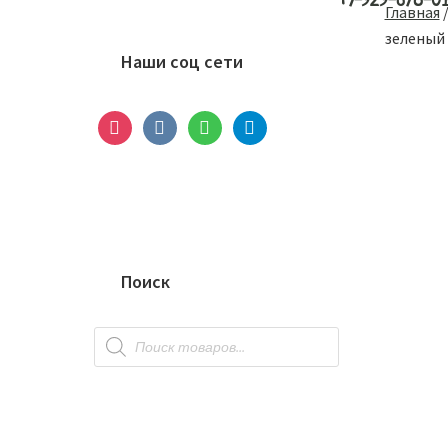
+7-929-678-0
Основной
Главная
сайдбар
зеленый
Наши соц сети
instagram
vkontakte
whatsapp
telegram
Поиск
Поиск
товаров