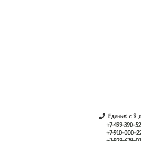
Skip
Skip
лунный шарик
to
to
main
primary
content
sidebar
Единые: с 9 
+7-499-390-52
+7-910-000-2