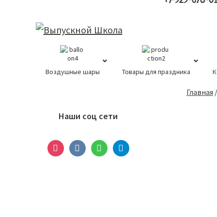
+7-929-678-0
Воздушные шары
Товары для праздника
К
Основной
Главная
сайдбар
Наши соц сети
instagram
vkontakte
whatsapp
telegram