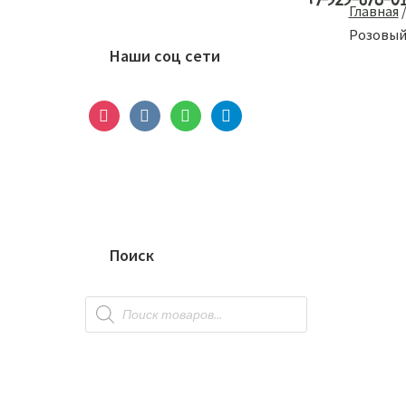
+7-929-678-0
Основной
Главная
сайдбар
Розовы
Наши соц сети
instagram
vkontakte
whatsapp
telegram
Поиск
Поиск
товаров