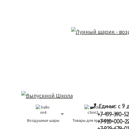
Skip
Skip
лунный шарик
to
to
main
primary
content
sidebar
Единые: с 9 
+7-499-390-52
Воздушные шары
Товары для праздника
К
+7-910-000-2