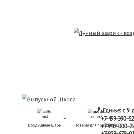
Skip
Skip
лунный шарик
to
to
main
primary
content
sidebar
Единые: с 9 
+7-499-390-52
Воздушные шары
Товары для праздника
К
+7-910-000-2