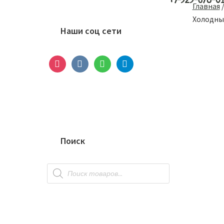
+7-929-678-0
Основной
Главная
сайдбар
Холодны
Наши соц сети
instagram
vkontakte
whatsapp
telegram
Поиск
Поиск
товаров