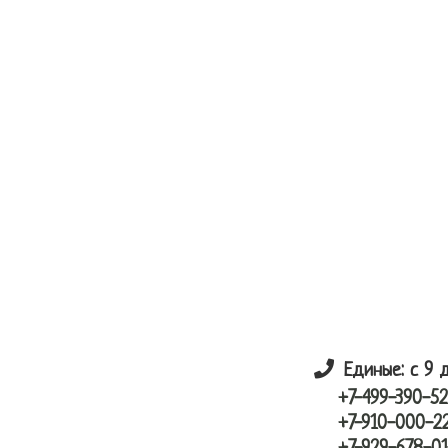
Skip
Skip
лунный шарик
to
to
main
primary
content
sidebar
Единые: с 9 
+7-499-390-52
+7-910-000-2