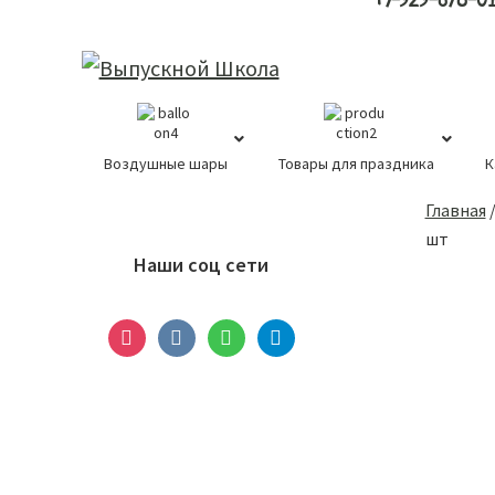
+7-929-678-0
Воздушные шары
Товары для праздника
К
Основной
Главная
сайдбар
шт
Наши соц сети
instagram
vkontakte
whatsapp
telegram