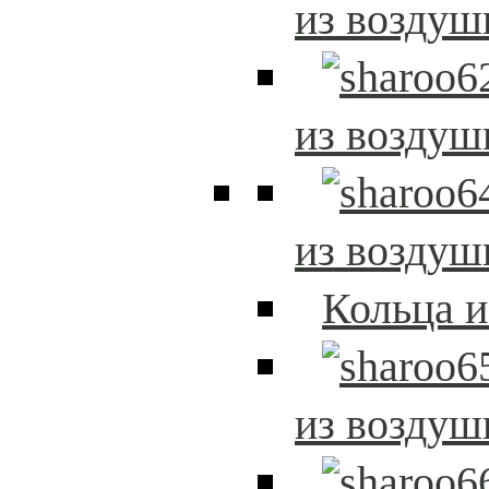
из возду
из возду
из возду
Кольца 
из возду