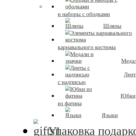
и наборы с ободками
Шляпы
карнавального костюма
Медал
Лен
с надписью
Юбки
из фатина
Языки
Упаковка подарк