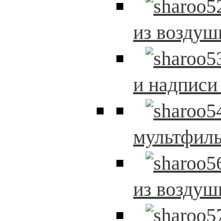
из возду
и надписи
мультфиль
из возду