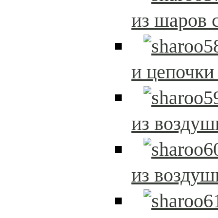
из шаров 
и цепочки
из возду
из возду