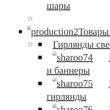
шары
Товары
Гирлянды св
и баннеры
гирлянды