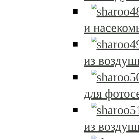
и насеком
из возду
для фотос
из возду