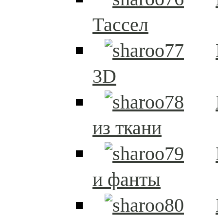
Тассел
3D
из ткани
и фанты