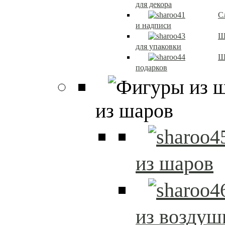
для декора
С
и надписи
Ш
для упаковки
Ш
подарков
из шаров
из шаров
из возду