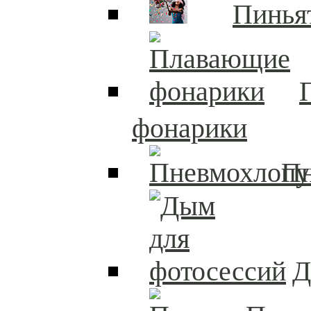
Пинья
фонарики
П
Д