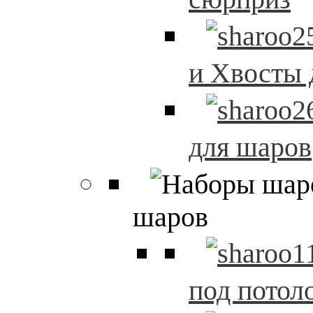
и Хвосты 
для шаров
шаров
под потол