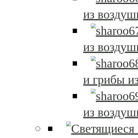
из возду
из возду
и грибы и
из возду