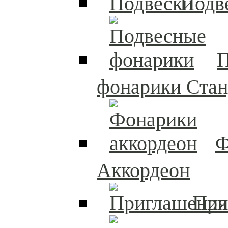
Подв
П
фонарики Стан
Ф
Аккордеон
При