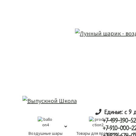
Skip
Skip
лунный шарик
to
to
main
primary
content
sidebar
Единые: с 9 
+7-499-390-52
+7-910-000-2
Воздушные шары
Товары для праздника
К