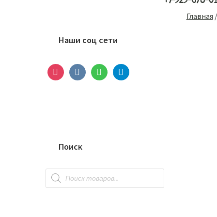
+7-929-678-0
Основной
Главная
сайдбар
Наши соц сети
instagram
vkontakte
whatsapp
telegram
Поиск
Поиск
товаров